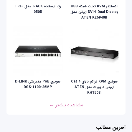
اکستندر KVM تحت شبکه USB
رک ایستاده iRACK مدل TRF-
DVI-I Dual Display ای‌تن مدل
0505
ATEN KE6940R
سوئیچ KVM تراکم بالای Cat 4
سوییچ PoE مدیریتی D-LINK
ای‌تن ۸ پورت مدل ATEN
DGS-1100-26MP
KH1508i
مشاهده بیشتر ←
آخرین مطالب