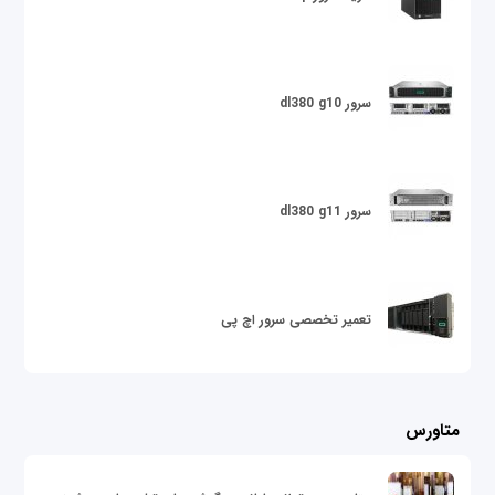
سرور dl380 g10
سرور dl380 g11
تعمیر تخصصی سرور اچ پی
متاورس