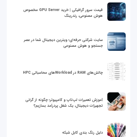
قیمت سرور گرافیکی | خرید GPU Server مخصوص
هوش مصنوعی، رندرینگ
سایت شرکتی حرفه‌ای؛ ویترین دیجیتال شما در عصر
جستجو و هوش مصنوعی
چالش‌های RAM در Workloadهای محاسباتی HPC
آموزش تعمیرات لپ‌تاپ و کامپیوتر؛ چگونه از گرانی
تجهیزات دیجیتال، یک شغل پردرآمد بسازیم؟
دلیل رنگ بندی کابل شبکه