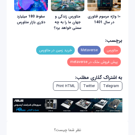
۱۰ واژه مرسوم فناوری
متاورس زندگی و
سقوط 180 میلیارد
در سال 1401
جهان ما را به چه
دلاری بازار متاورس
سمتی خواهد برد؟
برچسب:
متاورس
Metaverse
خرید زمین در متاورس
پیش فروش ملک در metaverse
به اشتراک گذاری مطلب:
Print HTML
Twitter
Telegram
نظر شما چیست؟