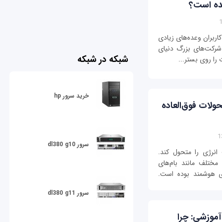
ه کاربران وعده‌های زیادی
 شرکت‌های بزرگ دنیای
شبکه در شبکه
را روی بستر...
خرید سرور hp
لات فوق‌العاده
سرور dl380 g10
انرژی را متحول کند.
ختلف مانند بام‌های
ای هوشمند بوده است.
سرور dl380 g11
موزشی: چرا