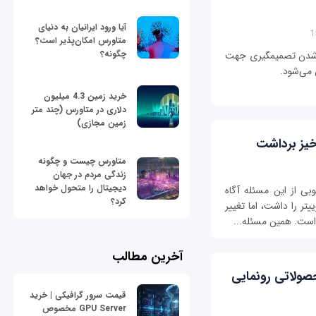
آیا ورود ایرانیان به دنیای
متاورس امکان‌پذیر است؟
چگونه؟
تر شدن تصمیمگیری جهت
 می‌شود.
خرید زمین 4.3 میلیون
دلاری در متاورس (چند متر
زمین مجازی)
 خیز برداشت
متاورس چیست و چگونه
زندگی مردم در جهان
دیجیتال را متحول خواهد
وبی از این مسئله آگاه
کرد؟
ر را داشت، اما تغییر
است. همین مسئله...
آخرین مطالب
WWDC 20 از چه محصولاتی رونمایی
قیمت سرور گرافیکی | خرید
GPU Server مخصوص