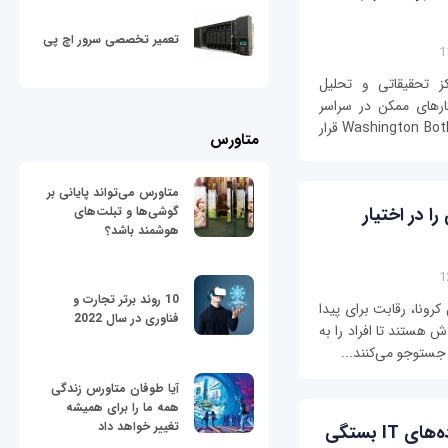
تعمیر تخصصی سرور اچ پی
 عمومی (CRPE) یک مرکز تحقیقاتی و تحلیل
ارهای ممکن در سراسر
ایالات متحده آمریکا است. این مرکز در دانشگاه Washington Bothell قرار
متاورس
متاورس می‌تواند پایانی بر
ا در اختیار
گوشی‌ها و تبلت‌های
هوشمند باشد؟
10 روند برتر تجارت و
رونا، رقابت برای پیدا
فناوری در سال 2022
ش هستند تا افراد را به
ستوجو می‌کنند...
آیا طوفان متاورس زندگی
همه ما را برای همیشه
تغییر خواهد داد
کیفیت دگرگونی دیجیتالی به کیفیت داده‌های IT بستگی