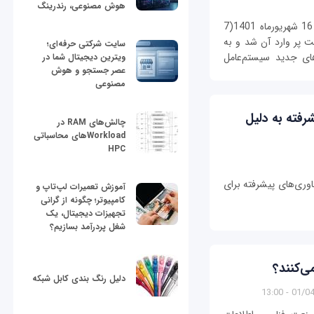
هوش مصنوعی، رندرینگ
همان‌گونه که اطلاع دارید، کنفرانس اپل در تاریخ 16 شهریورماه 1401(7
با دست پر وارد آن شد و به
سایت شرکتی حرفه‌ای؛
های جدید سیستم‌عامل
ویترین دیجیتال شما در
عصر جستجو و هوش
مصنوعی
رفته به دلیل
چالش‌های RAM در
Workloadهای محاسباتی
HPC
اوری‌های پیشرفته برای
آموزش تعمیرات لپ‌تاپ و
کامپیوتر؛ چگونه از گرانی
تجهیزات دیجیتال، یک
شغل پردرآمد بسازیم؟
‌کنند؟
دلیل رنگ بندی کابل شبکه
01/04/14