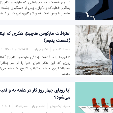
در این قسمت، به ماجراهایی که مارکوس هاچینز، 
بدافزار خطرناک واناکرای، پس از دستگیری پشت س
هاچینز با وجود افشا شدن تبهکاری‌هایی که در گذشته 
اعترافات مارکوس هاچینز، هکری که اینت
(قسمت پنجم)
محمد کاملان
اخبار جهان
15/01/1401 - 18:35
تا این‌جا با سرگذشت زندگی مارکوس هاچینز آشنا 
روزی که این هکر جوان دنیا را از شر بدافزار و
خطرناک‌ترین حمله اینترنتی تاریخ شناخته می‌ش
معتقد...
آیا رویای چهار روز کار در هفته به واقع
می‌شود؟
حمید نیک‌روش
اخبار جهان
عصرشبکه
401 - 16:55