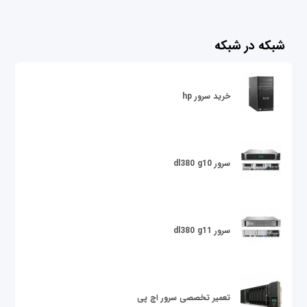
شبکه در شبکه
خرید سرور hp
سرور dl380 g10
سرور dl380 g11
تعمیر تخصصی سرور اچ پی