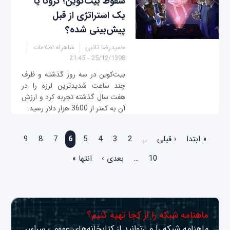
سقوط بیت‌کوین؛ کرونا یا
یک استراتژی از قبل
پیش‌بینی شده؟
حمیدرضا تائبی
شاهراه اطلاعات
25/12/1398 - 21:45
بیت‌کوین در سه روز گذشته و ظرف
چند ساعت شدیدترین لرزه را در
هفت سال گذشته تجربه کرد و ارزش
آن به کمتر از 3600 هزار دلار رسید.
صفحه‌ها
« ابتدا
‹ قبلی
…
2
3
4
5
6
7
8
9
10
…
بعدی ›
انتها »
ماهنامه شبکه را از کجا تهیه کنیم؟
ماهنامه شبکه را می‌توانید از کتابخانه‌های عمومی سراسر