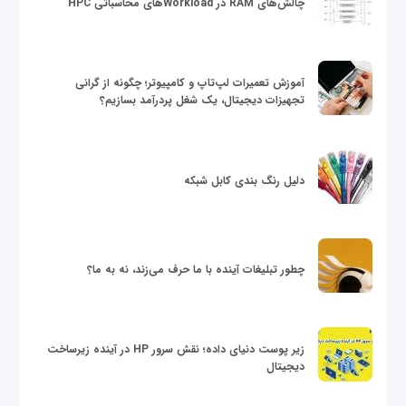
چالش‌های RAM در Workloadهای محاسباتی HPC
آموزش تعمیرات لپ‌تاپ و کامپیوتر؛ چگونه از گرانی
تجهیزات دیجیتال، یک شغل پردرآمد بسازیم؟
دلیل رنگ بندی کابل شبکه
چطور تبلیغات آینده با ما حرف می‌زند، نه به ما؟
زیر پوست دنیای داده؛ نقش سرور HP در آینده زیرساخت
دیجیتال