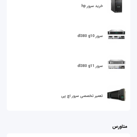
خرید سرور hp
سرور dl380 g10
سرور dl380 g11
تعمیر تخصصی سرور اچ پی
متاورس