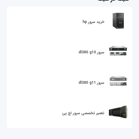
خرید سرور hp
سرور dl380 g10
سرور dl380 g11
تعمیر تخصصی سرور اچ پی