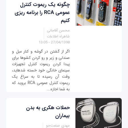
چگونه یک ریموت کنترل
عمومی‌ RCA را برنامه ریزی
کنیم
محسن آقاجانی
شاهراه اطلاعات
27/04/1398 - 13:05
اگر از گشتن در گوشه و کنار مبل و
صندلی و زیر و رو کردن کشوها برای
پیدا کردن ریموت کنترل تجهيزات
سینمای خانگی خود خسته شدهاید،
وقت آن رسیده تا به سراغ یک
ریموت کنترل عمومی‌ RCA برويد که
به شما اجازه...
حملات هکری به بدن
بیماران
مهدی صنعت‌جو