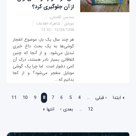
از آن جلوگیری کرد؟
محسن آقاجانی
موبایل
شاهراه اطلاعات
13/04/1398 - 13:10
هر چند سال یک بار، موضوع انفجار
گوشی‌ها به یک بحث داغ خبری
تبدیل می‌شود. و از آنجا که چنین
اتفاقاتی بسیار نادر هستند، درک آن
کمی‌ دشوار است. اما چرا یک گوشی
موبایل منفجر می‌شود؟ و از کجا
بدانیم که...
صفحه‌ها
« ابتدا
‹ قبلی
…
4
5
6
7
8
9
10
11
12
…
بعدی ›
انتها »