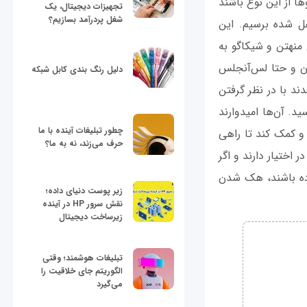
نت باشند بلکه فقط کافی است ۴۰ درصد خودروها از این نوع باشند
تجهیزات دیجیتال، یک
شغل پردرآمد بسازیم؟
فل شده برسیم. این
منهتن و شیکاگو به
تون و حتا لس‌آنجلس
دلیل رنگ بندی کابل شبکه
ند با در نظر گرفتن
اجعه‌بار رسید. آن‌ها امیدوارند
چطور تبلیغات آینده با ما
و کمک کند تا راهی
حرف می‌زند، نه به ما؟
کشور را در اختیار دارند و اگر
ده‌ باشند، هک شدن
زیر پوست دنیای داده؛
نقش سرور HP در آینده
زیرساخت دیجیتال
تبلیغات هوشمند؛ وقتی
الگوریتم جای خلاقیت را
می‌گیرد