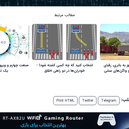
مطالب مرتبط
به باتری، رقبای
انتخاب کنید که چه کسی کشته شود! -
صنعت چهارم و ویروس
و واگن‌های سنتی
خودران‌ها در دو راهی اخلاق
یک تح
طلب:
Print HTML
Twitter
Telegram