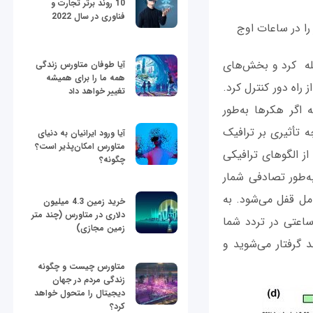
10 روند برتر تجارت و
فناوری در سال 2022
از خودروهای یک مسیر را در ساعات اوج
مله کرد و بخش‌های
آیا طوفان متاورس زندگی
همه ما را برای همیشه
راه دور کنترل کرد.
تغییر خواهد داد
اگر هکرها به‌طور
 تأثیری بر ترافیک
آیا ورود ایرانیان به دنیای
متاورس امکان‌پذیر است؟
ز الگوهای ترافیکی
چگونه؟
ه‌طور تصادفی شمار
امل قفل می‌شود. به
خرید زمین 4.3 میلیون
دلاری در متاورس (چند متر
اعتی در تردد شما
زمین مجازی)
 گرفتار می‌شوید و
متاورس چیست و چگونه
زندگی مردم در جهان
دیجیتال را متحول خواهد
کرد؟