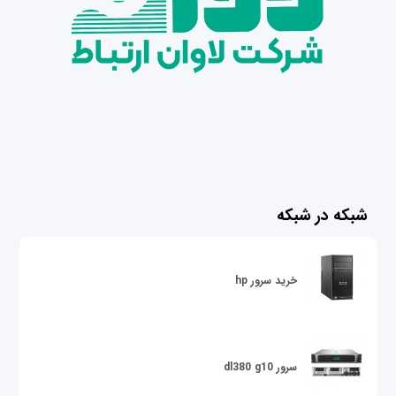
شبکه در شبکه
خرید سرور hp
سرور dl380 g10