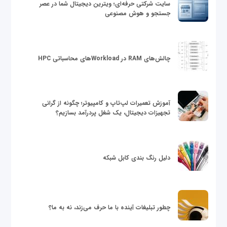
سایت شرکتی حرفه‌ای؛ ویترین دیجیتال شما در عصر
جستجو و هوش مصنوعی
چالش‌های RAM در Workloadهای محاسباتی HPC
آموزش تعمیرات لپ‌تاپ و کامپیوتر؛ چگونه از گرانی
تجهیزات دیجیتال، یک شغل پردرآمد بسازیم؟
دلیل رنگ بندی کابل شبکه
چطور تبلیغات آینده با ما حرف می‌زند، نه به ما؟