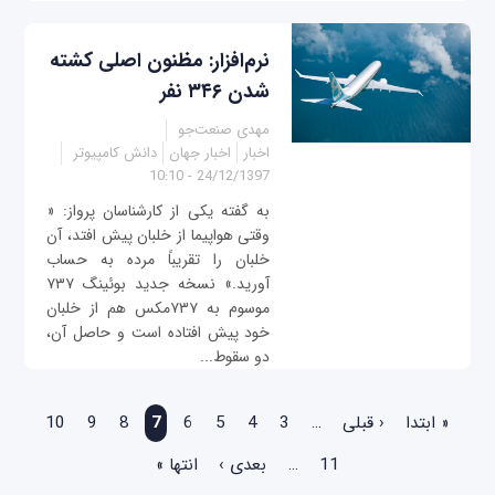
نرم‌افزار: مظنون اصلی کشته
شدن ۳۴۶ نفر
مهدی صنعت‌جو
اخبار
اخبار جهان
دانش کامپیوتر
24/12/1397 - 10:10
به گفته یکی از کارشناسان پرواز: «
وقتی هواپیما از خلبان پیش افتد، آن
خلبان را تقریباً مرده به حساب
آورید.» نسخه جدید بوئینگ ۷۳۷
موسوم به ۷۳۷مکس هم از خلبان
خود پیش افتاده است و حاصل آن،
دو سقوط...
صفحه‌ها
« ابتدا
‹ قبلی
…
3
4
5
6
7
8
9
10
11
…
بعدی ›
انتها »