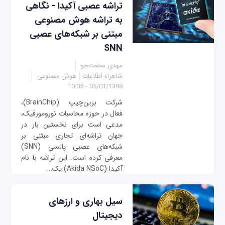
تراشه عصبی آکیدا - نگاهی
به تراشه هوش مصنوعی
مبتنی بر شبکه‌های عصبی
SNN
مهدی صنعت‌جو
شاهراه اطلاعات
هوش مصنوعی
05/01/1398 - 10:05
شرکت برین‌چیپ (BrainChip)،
فعال در حوزه محاسبات نورومورفیک،
مدعی است برای نخستین بار در
جهان تراشه‌ای تجاری مبتنی بر
شبکه‌های عصبی پالسی (SNN)
معرفی کرده‌ است. این تراشه با نام
آکیدا (Akida NSoC) یک...
سیل بهاری و ارزهای
دیجیتال