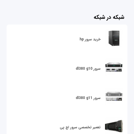
شبکه در شبکه
خرید سرور hp
سرور dl380 g10
سرور dl380 g11
تعمیر تخصصی سرور اچ پی