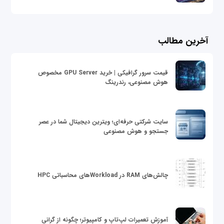
آخرین مطالب
قیمت سرور گرافیکی | خرید GPU Server مخصوص
هوش مصنوعی، رندرینگ
سایت شرکتی حرفه‌ای؛ ویترین دیجیتال شما در عصر
جستجو و هوش مصنوعی
چالش‌های RAM در Workloadهای محاسباتی HPC
آموزش تعمیرات لپ‌تاپ و کامپیوتر؛ چگونه از گرانی