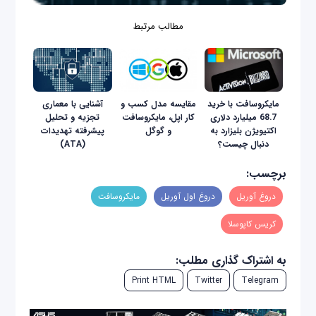
مطالب مرتبط
مایکروسافت با خرید
مقایسه مدل کسب و
آشنایى با معمارى
68.7 میلیارد دلاری
کار اپل، مایکروسافت
تجزیه و تحلیل
اکتیویژن بلیزارد به
و گوگل
پیشرفته تهدیدات
دنبال چیست؟
(ATA)
برچسب:
دروغ آوریل
دروغ اول آوریل
مایکروسافت
کریس کاپوسلا
به اشتراک گذاری مطلب:
Print HTML
Twitter
Telegram