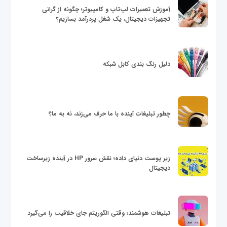
آموزش تعمیرات لپ‌تاپ و کامپیوتر؛ چگونه از گرانی
تجهیزات دیجیتال، یک شغل پردرآمد بسازیم؟
دلیل رنگ بندی کابل شبکه
چطور تبلیغات آینده با ما حرف می‌زند، نه به ما؟
زیر پوست دنیای داده؛ نقش سرور HP در آینده زیرساخت
دیجیتال
تبلیغات هوشمند؛ وقتی الگوریتم جای خلاقیت را می‌گیرد