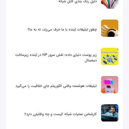
دلیل رنگ بندی کابل شبکه
چطور تبلیغات آینده با ما حرف می‌زند، نه به ما؟
زیر پوست دنیای داده؛ نقش سرور HP در آینده زیرساخت
دیجیتال
تبلیغات هوشمند؛ وقتی الگوریتم جای خلاقیت را می‌گیرد
کارشناس عملیات شبکه کیست و چه وظایفی دارد؟