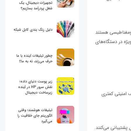
تجهیزات دیجیتال، یک
شغل پردرآمد بسازیم؟
دلیل رنگ بندی کابل شبکه
 نویز الکترومغناطیسی هستند
ند. این حملات به ویژه در دستگاه‌های
چطور تبلیغات آینده با ما
حرف می‌زند، نه به ما؟
زیر پوست دنیای داده؛
نقش سرور HP در آینده
زیرساخت دیجیتال
عف امنیتی کمتری
تبلیغات هوشمند؛ وقتی
الگوریتم جای خلاقیت را
می‌گیرد
ن در سیستم عامل پشتیبانی می‌کنند.