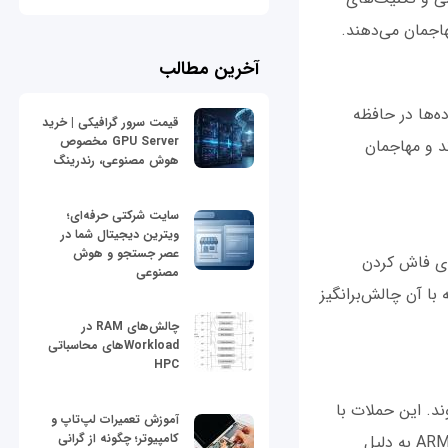
هاجمان می‌دهند.
آخرین مطالب
 به تغییر داده‌ها در حافظه
قیمت سرور گرافیکی | خرید
GPU Server مخصوص
می‌گیرند و مهاجمان
هوش مصنوعی، رندرینگ
سایت شرکتی حرفه‌ای؛
ویترین دیجیتال شما در
عصر جستجو و هوش
ده‌ها برای فاش کردن
مصنوعی
ای ARM تأثیر می‌گذارد و مقابله با آن چالش‌برانگیز
چالش‌های RAM در
Workloadهای محاسباتی
HPC
Evict+Tim می‌توانند روی پردازنده‌های ARM اجرا شوند. این حملات با
آموزش تعمیرات لپ‌تاپ و
کامپیوتر؛ چگونه از گرانی
تحلیل زمان دسترسی به کش پردازنده، اطلاعات حساس را استخراج می‌کنند. پردازنده‌های ARM به دلیل