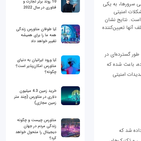
10 روند برتر تجارت و
 به دلیل گستردگی استفاده در دستگاه‌های موبایل، IoT، و برخی سرورها، به یکی
فناوری در سال 2022
شکلات امنیتی
نیتی بین این معماری و معماری x86 انجام شده است. نتایج نشان
 آنها تعیین‌کننده
آیا طوفان متاورس زندگی
همه ما را برای همیشه
تغییر خواهد داد
ه طور گسترده‌ای در
آیا ورود ایرانیان به دنیای
ده، باعث شده که
متاورس امکان‌پذیر است؟
چگونه؟
 تهدیدات امنیتی
خرید زمین 4.3 میلیون
دلاری در متاورس (چند متر
زمین مجازی)
متاورس چیست و چگونه
زندگی مردم در جهان
، بعدها نشان داده شد که
دیجیتال را متحول خواهد
کرد؟
 حدسی و تکنیک‌های