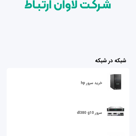
شبکه در شبکه
خرید سرور hp
سرور dl380 g10