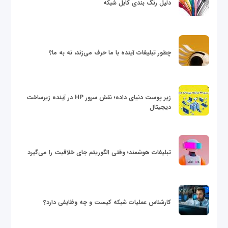
دلیل رنگ بندی کابل شبکه
چطور تبلیغات آینده با ما حرف می‌زند، نه به ما؟
زیر پوست دنیای داده؛ نقش سرور HP در آینده زیرساخت
دیجیتال
تبلیغات هوشمند؛ وقتی الگوریتم جای خلاقیت را می‌گیرد
کارشناس عملیات شبکه کیست و چه وظایفی دارد؟