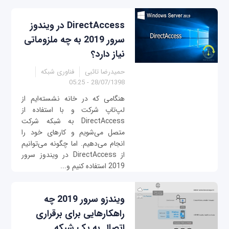
DirectAccess در ویندوز
سرور 2019 به چه ملزوماتی
نیاز دارد؟
حمیدرضا تائبی
فناوری شبکه
28/07/1398 - 05:25
هنگامی که در خانه نشسته‌ایم از
لپ‌تاپ شرکت و با استفاده از
DirectAccess به شبکه شرکت
متصل می‌شویم و کارهای خود را
انجام می‌دهیم. اما چگونه می‌توانیم
از DirectAccess در ویندوز سرور
2019 استفاده کنیم و...
ویندزو سرور 2019 چه
راهکارهایی برای برقراری
اتصال به یک شبکه