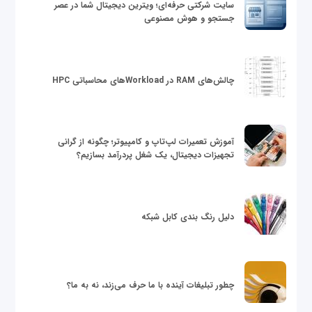
سایت شرکتی حرفه‌ای؛ ویترین دیجیتال شما در عصر
جستجو و هوش مصنوعی
چالش‌های RAM در Workloadهای محاسباتی HPC
آموزش تعمیرات لپ‌تاپ و کامپیوتر؛ چگونه از گرانی
تجهیزات دیجیتال، یک شغل پردرآمد بسازیم؟
دلیل رنگ بندی کابل شبکه
چطور تبلیغات آینده با ما حرف می‌زند، نه به ما؟