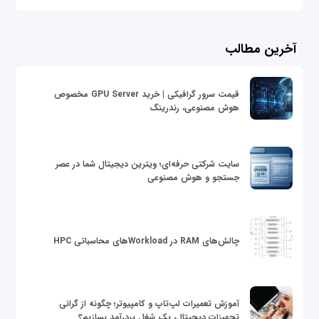
آخرین مطالب
قیمت سرور گرافیکی | خرید GPU Server مخصوص
هوش مصنوعی، رندرینگ
سایت شرکتی حرفه‌ای؛ ویترین دیجیتال شما در عصر
جستجو و هوش مصنوعی
چالش‌های RAM در Workloadهای محاسباتی HPC
آموزش تعمیرات لپ‌تاپ و کامپیوتر؛ چگونه از گرانی
تجهیزات دیجیتال، یک شغل پردرآمد بسازیم؟