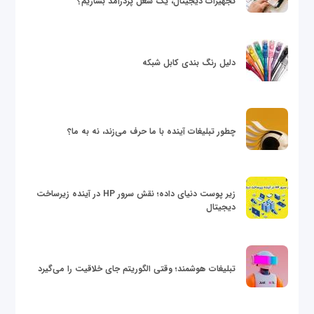
تجهیزات دیجیتال، یک شغل پردرآمد بسازیم؟
دلیل رنگ بندی کابل شبکه
چطور تبلیغات آینده با ما حرف می‌زند، نه به ما؟
زیر پوست دنیای داده؛ نقش سرور HP در آینده زیرساخت
دیجیتال
تبلیغات هوشمند؛ وقتی الگوریتم جای خلاقیت را می‌گیرد