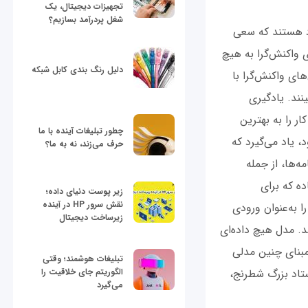
تجهیزات دیجیتال، یک
شغل پردرآمد بسازیم؟
د هستند که سعی
 واکنش‌گرا به هیچ
دلیل رنگ بندی کابل شبکه
ای واکنش‌گرا با
 نام دارد، آموزش می‌بینند. یادگیری
ر را به بهترین
چطور تبلیغات آینده با ما
 یاد می‌گیرد که
حرف می‌زند، نه به ما؟
ه‌ها، از جمله
ه که برای
زیر پوست دنیای داده؛
نقش سرور HP در آینده
 به‌عنوان ورودی
زیرساخت دیجیتال
د. مدل هیچ داده‌ای
مبنای چنین مدلی
تبلیغات هوشمند؛ وقتی
الگوریتم جای خلاقیت را
در سال 1997 میلادی موفق شد استاد بزرگ شطرنج،
می‌گیرد