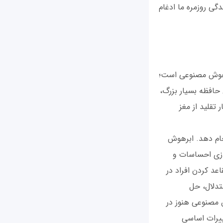
دگی روزمره ما ادغام
 یا به اختصار Super AI، اوج تحقیقات هوش مصنوعی است؛
 حافظه بسیار بزرگ،
ار تقلید از مغز
جام دهد. ابرهوش
ازی احساسات و
عد کردن افراد در
تدلال، حل
 مصنوعی هنوز در
یرات اساسی