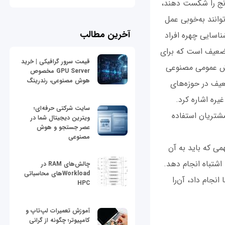
رنج را شکست دهند،
وانند به‌خوبی عمل
آخرین مطالب
اسایی چهره افراد
ضعیف است که برای
قیمت سرور گرافیکی | خرید
ش عمومی مصنوعی
GPU Server مخصوص
هوش مصنوعی، رندرینگ
یف در حوزه‌های
یره اشاره کرد.
سایت شرکتی حرفه‌ای؛
شتریان استفاده
ویترین دیجیتال شما در
عصر جستجو و هوش
مصنوعی
ی که باید به آن
تباه انجام دهد.
چالش‌های RAM در
Workloadهای محاسباتی
نجام داد، آن‌را
HPC
آموزش تعمیرات لپ‌تاپ و
کامپیوتر؛ چگونه از گرانی