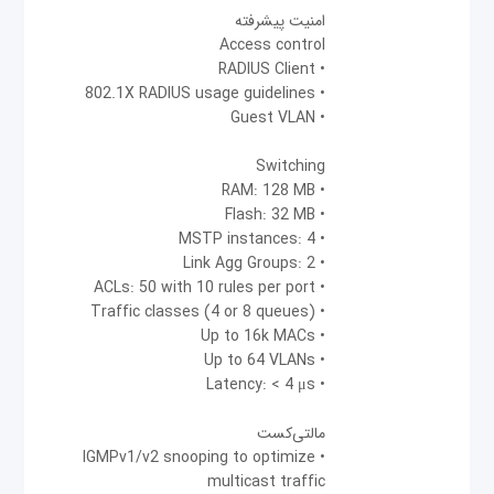
امنیت پیشرفته
Access control
• RADIUS Client
• 802.1X RADIUS usage guidelines
• Guest VLAN
Switching
• RAM: 128 MB
• Flash: 32 MB
• MSTP instances: 4
• Link Agg Groups: 2
• ACLs: 50 with 10 rules per port
• Traffic classes (4 or 8 queues)
• Up to 16k MACs
• Up to 64 VLANs
• Latency: < 4 μs
مالتی‌کست
• IGMPv1/v2 snooping to optimize
multicast traffic