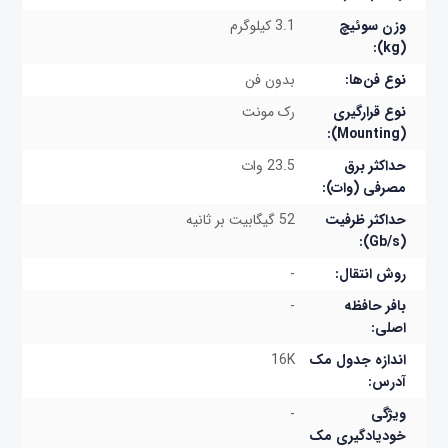
2220 دارای قابلیت QoS برای اولویت‌بندی
وزن سوئیچ
3.1 کیلوگرم
(kg):
سرویس‌های حساس به تاخیر، مانند صدا و ویدئو و در
نوع فن‌ها:
بدون فن
عین حال ساده‌سازی ارتباطات یکپارچه (UC) هستند.
نوع قرارگیری
رک‌ مونت
(Mounting):
حداکثر برق
23.5 وات
مصرفی (وات):
حداکثر ظرفیت
52 گیگابیت بر ثانیه
(Gb/s):
روش انتقال:
-
بافر حافظه
-
اصلی:
اندازه جدول مک
16K
آدرس:
ویژگی
-
خودیادگیری مک