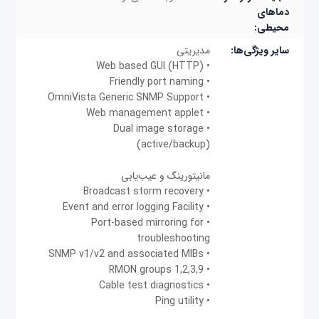
دماهای
محیطی:
سایر ویژگی‌ها:
مدیریتی
• Web based GUI (HTTP)
• Friendly port naming
• OmniVista Generic SNMP Support
• Web management applet
• Dual image storage
(active/backup)
مانیتورینگ و عیب‌یابی
• Broadcast storm recovery
• Event and error logging Facility
• Port-based mirroring for
troubleshooting
• SNMP v1/v2 and associated MIBs
• RMON groups 1,2,3,9
• Cable test diagnostics
• Ping utility