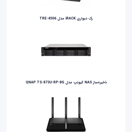
رک دیواری iRACK مدل TRE-4506
ذخیره‌ساز NAS کیونپ مدل QNAP TS-873U-RP-8G