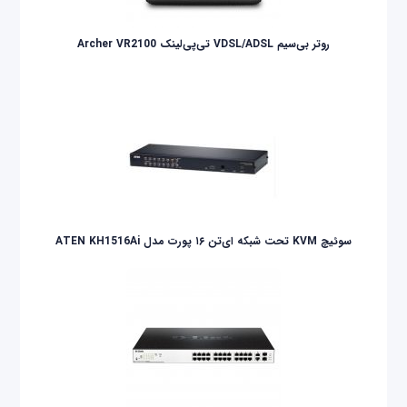
روتر بی‌سیم VDSL/ADSL تی‌پی‌لینک Archer VR2100
سوئیچ KVM تحت شبکه ای‌تن ۱۶ پورت مدل ATEN KH1516Ai