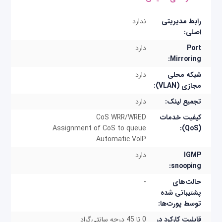
رابط مدیریتی
ندارد
اصلی:
Port
دارد
Mirroring:
شبکه محلی
دارد
مجازی (VLAN):
تجمیع لینک:
دارد
کیفیت خدمات
CoS WRR/WRED
Assignment of CoS to queue
(QoS):
Automatic VoIP
IGMP
دارد
snooping:
حالت‌های
-
پشتیبانی شده
توسط پورت‌ها:
قابلیت کارکرد در
0 تا 45 درجه سانتی‌گراد