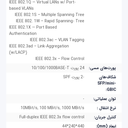
(ویدئو کنفرانس، VoIP ...) مناسب‌ هستند.
IEEE 802.1Q — Virtual LANs w/ Port-
based VLANs
مزایای کلی سوئیچ‌های OmniSwitch 2220
IEEE 802.1S – Multiple Spanning Tree
IEEE 802. 1W – Rapid Spanning- Tree
سهولت در استفاده: نصب و پیکربندی سوئیچ‌های
IEEE 802.1X — Port Based
Authentication
OmniSwitch 2220 بسیار ساده است و معمولا برای
IEEE 802.3ac – VLAN Tagging
استفاده در کسب‌وکارهای کوچک تا متوسط ​​مناسب
IEEE 802.3ad – Link-Aggregation
(w/LACP)
هستند.
IEEE 802.3x – Flow Control
عملکرد خوب: سوئیچ‌های سری OmniSwitch 2220
پورت‌های مسی:
24 پورت 10/100/1000BASE-T
کارایی بالایی برای سیستم های سیمی و بی سیم
شکاف‌های
-2 پورت SPF
802.11ac دارند.
SFP/mini-
امنیت: سوئیچ‌های سری OmniSwitch 2220 از
GBIC:
طریق لیست‌های کنترل دسترسی (ACL) قابل پیکربندی
توان عملیاتی:
-
و 802.1X و دسترسی سرورRADIUS، امنیت شبکه را
نرخ انتقال :
10MBit/s, 100 MBit/s, 1000 MBit/s
تضمین می‌کنند.
کنترل جریان:
Full-duplex IEEE 802.3x flow control
پشتیبانی از تلفن IP: سوئیچ‌های OmniSwitch
ابعاد (mm):
440*240*44