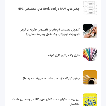
چالش‌های RAM در Workloadهای محاسباتی HPC
آموزش تعمیرات لپ‌تاپ و کامپیوتر؛ چگونه از گرانی
تجهیزات دیجیتال، یک شغل پردرآمد بسازیم؟
دلیل رنگ بندی کابل شبکه
چطور تبلیغات آینده با ما حرف می‌زند، نه به ما؟
زیر پوست دنیای داده؛ نقش سرور HP در آینده زیرساخت
دیجیتال