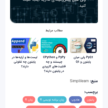
کنید.
مطالب مرتبط
PyQt پلی میان
PyPy و CPython
لیست‌ها و آرایه‌ها در
پایتون و Qt
چیستند و چه
پایتون چه تفاوتی
قابلیت‌های کاربردی
دارند؟
در پایتون دارند؟
منبع:
Simplilearn
برچسب:
پایتون
هادوپ
زبان برنامه نویسی R
زبان R