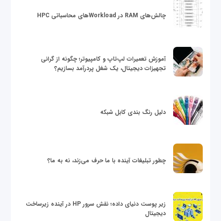
چالش‌های RAM در Workloadهای محاسباتی HPC
آموزش تعمیرات لپ‌تاپ و کامپیوتر؛ چگونه از گرانی
تجهیزات دیجیتال، یک شغل پردرآمد بسازیم؟
دلیل رنگ بندی کابل شبکه
چطور تبلیغات آینده با ما حرف می‌زند، نه به ما؟
زیر پوست دنیای داده؛ نقش سرور HP در آینده زیرساخت
دیجیتال