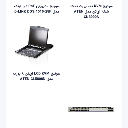
سوئیچ KVM تک پورت تحت
سوییچ مدیریتی PoE دی-لینک
شبکه ای‌تن مدل ATEN
مدل D-LINK DGS-1510-28P
CN8000A
سوئيچ LCD KVM ای‌تن ۸ پورت
مدل ATEN CL5808N