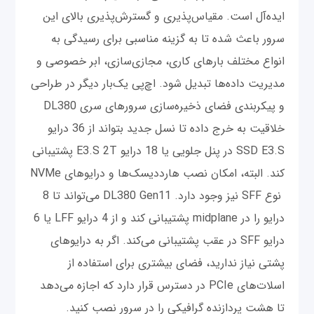
ایده‌آل است. مقیاس‌پذیری و گسترش‌پذیری بالای این
سرور باعث شده تا به گزینه مناسبی برای رسیدگی به
انواع مختلف بارهای کاری، مجازی‌سازی، ابر خصوصی و
مدیریت داده‌ها تبدیل شود. اچ‌پی یک‌بار دیگر در طراحی
و پیکربندی فضای ذخیره‌سازی سرورهای سری DL380
خلاقیت به خرج داده تا نسل جدید بتواند از 36 درایو
SSD E3.S در پنل جلویی یا 18 درایو E3.S 2T پشتیبانی
کند. البته، امکان نصب هارددیسک‌ها و درایوهای NVMe
نوع SFF نیز وجود دارد. DL380 Gen11 می‌تواند تا 8
درایو را در midplane پشتیبانی کند و از 4 درایو LFF یا 6
درایو SFF در عقب پشتیبانی می‌کند. اگر به درایوهای
پشتی نیاز ندارید، فضای بیشتری برای استفاده از
اسلات‌های PCIe در دسترس قرار دارد که اجازه می‌دهد
تا هشت پردازنده گرافیکی را در سرور نصب کنید.