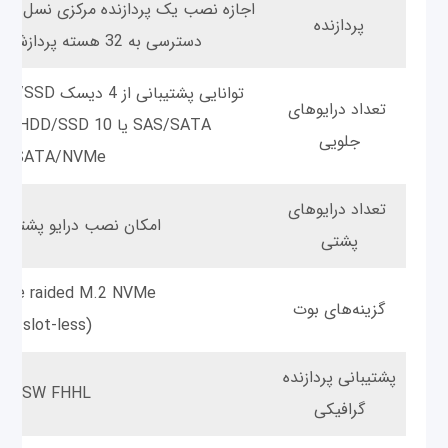
اجازه نصب یک پردازنده مرکزی نسل چهارم
پردازنده
دسترسی به 32 هسته پردازشی را فراهم می‌کند.
تعداد درایوهای
جلویی
S/SATA/NVMe
تعداد درایوهای
امکان نصب درایو پشتی و
پشتی
able raided M.2 NVMe
گزینه‌های بوت
TE: slot-less)
پشتیبانی پردازنده
to 2SW FHHL
گرافیکی