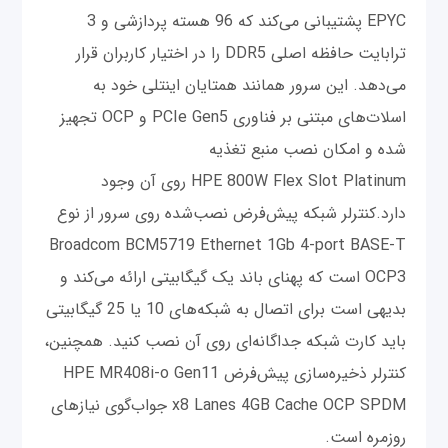
EPYC پشتیبانی می‌کند که 96 هسته پردازشی و 3
ترابایت حافظه اصلی DDR5 را در اختیار کاربران قرار
می‌دهد. این سرور همانند همتایان اینتلی خود به
اسلات‌های مبتنی بر فناوری PCIe Gen5 و OCP تجهیز
شده و امکان نصب منبع تغذیه
HPE 800W Flex Slot Platinum روی آن وجود
دارد.کنترلر شبکه پیش‌فرض نصب‌شده روی سرور از نوع
Broadcom BCM5719 Ethernet 1Gb 4-port BASE-T
OCP3 است که پهنای باند یک گیگابیتی ارائه می‌کند و
بدیهی است برای اتصال به شبکه‌های 10 یا 25 گیگابیتی
باید کارت شبکه جداگانه‌ای روی آن نصب کنید. همچنین،
کنترلر ذخیره‌سازی پیش‌فرض HPE MR408i-o Gen11
x8 Lanes 4GB Cache OCP SPDM جواب‌گوی نیازهای
روزمره است.