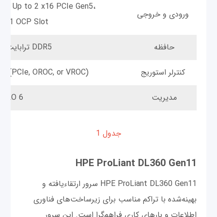
E، Up to 2 x16 PCIe Gen5،
ورودی و خروجی
to 1 OCP Slot
حافظه
2 ترابایت حافظه DDR5
کنترلر استوریج
ers (PCIe, OROC, or VROC)
مدیریت
iLO 6
جدول 1
HPE ProLiant DL360 Gen11
HPE ProLiant DL360 Gen11 سرور ارتقاءیافته و
بهینه‌شده با تراکم مناسب برای زیرساخت‌های فناوری
اطلاعات و بارهای کاری فراهم‌گرا است. این سرور