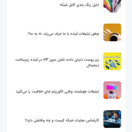
دلیل رنگ بندی کابل شبکه
چطور تبلیغات آینده با ما حرف می‌زند، نه به ما؟
زیر پوست دنیای داده؛ نقش سرور HP در آینده زیرساخت
دیجیتال
تبلیغات هوشمند؛ وقتی الگوریتم جای خلاقیت را می‌گیرد
کارشناس عملیات شبکه کیست و چه وظایفی دارد؟