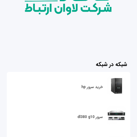
شبکه در شبکه
خرید سرور hp
سرور dl380 g10