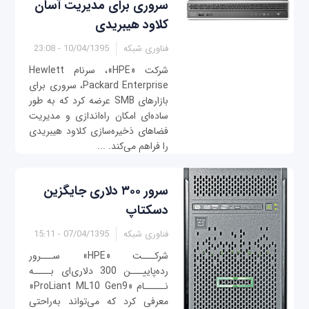
سروری برای مدیریت آسان
کلاود هیبریدی
فناوری شبکه
10/04/1395 - 23:08
شرکت «HPE»، سرنام Hewlett
Packard Enterprise، سروری برای
بازارهای SMB عرضه کرد که به طور
ساده‌ای امکان راه‌اندازی و مدیریت
فضاهای ذخیره‌سازی کلاود هیبریدی
را فراهم می‌کند. ...
سرور ۳۰۰ دلاری جایگزین
دسکتاپ
فناوری شبکه
07/04/1395 - 15:11
شرکـــت «HPE» ســـرور
رده‌پاییـــن 300 دلاری‌ای بــــه
نـــــام «ProLiant ML10 Gen9»
معرفی کرد که می‌تواند به‌راحتی