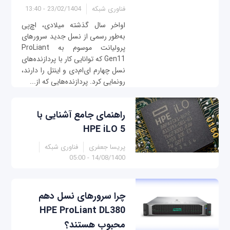
فناوری شبکه
23/02/1404 - 13:40
اواخر سال گذشته میلادی، اچ‌پی
به‌طور رسمی از نسل جدید سرورهای
پرولیانت موسوم به ProLiant
Gen11 که توانایی کار با پردازنده‌های
نسل چهارم ای‌ام‌دی و اینتل را دارند،
رونمایی کرد. پردازنده‌هایی که از...
راهنمای جامع آشنایی با
HPE iLO 5
پریسا جعفری
فناوری شبکه
14/08/1400 - 05:00
چرا سرورهای نسل دهم
HPE ProLiant DL380
محبوب هستند؟