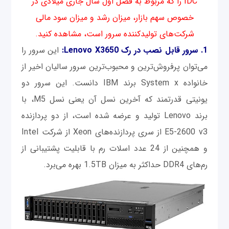
IDC را که مربوط به فصل اول سال جاری میلادی در
خصوص سهم بازار، میزان رشد و میزان سود مالی
شرکت‌های تولیدکننده سرور است، مشاهده کنید.
1. سرور قابل نصب در رک Lenovo X3650:
این سرور را
می‌توان پرفروش‌ترین و محبوب‌ترین سرور سالیان اخیر از
خانواده System x برند IBM دانست. این سرور دو
یونیتی قدرتمند که آخرین نسل آن یعنی نسل M5، با
برند Lenovo تولید و عرضه شده است، از دو پردازنده
E5-2600 v3 از سری پردازنده‌های Xeon از شرکت Intel
و همچنین از 24 عدد اسلات رم با قابلیت پشتیبانی از
رم‌های DDR4 حداکثر به میزان 1.5TB بهره می‌برد.