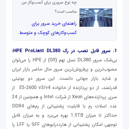
چه نوع سروری برای کسب‌وکار من
مناسب است؟
راهنمای خرید سرور برای
کسب‌وکارهای کوچک و متوسط
1. سرور قابل نصب در رک HPE ProLiant DL380:
بی‌شک سرور DL380 نسل نهم (G9) از HPE را می‌توان
محبوب‌ترین و پرفروش‌ترین سرور حال حاضر بازار ایران
و شاید بازار جهانی دانست. این سرور دو یونیتی
قدرتمند، از دو پردازنده از خانواده E5-2600 v3/v4 از
سری پردازنده‌های Xeon از شرکت Intel و همچنین از 24
عدد اسلات رم با قابلیت پشتیبانی از رم‌های DDR4
حداکثر تا میزان 1.5TB بهره‌ می‌برد و به میزان قابل
توجهی امکان پشتیبانی از هارددرایوهای SFF یا LFF را