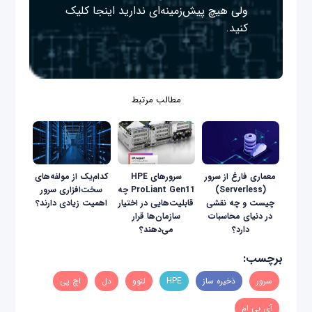
ولی هیچ پیش‌زمینه‌ای ندارید
اینجا
کلیک
کنید.
مطالب مرتبط
معماری فارغ از سرور
سرورهای HPE
کدام‌یک از مولفه‌های
(Serverless)
ProLiant Gen11 چه
سخت‌افزاری سرور
چیست و چه نقشی
قابلیت‌هایی در اختیار
اهمیت زیادی دارند؟
در دنیای محاسبات
سازمان‌ها قرار
دارد؟
می‌دهند؟
برچسب:
سرور
ذخیره ساز
HPE
لنوو
دل
اچ پی
آی بی ام