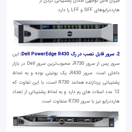
میزان قابل توجهی امکان پشتیبانی کردن از
هارددرایوهای SFF و LFF را دارد.
2. سرور قابل نصب در رک Dell PowerEdge R430:
این
سرور پس از سرور R730، محبوب‌ترین سرور Dell در بازار
داخلی است. سرور R430، یک یونیتی بوده و به لحاظ
پشتیبانی پردازنده همانند R730 است، با این تفاوت که
12 عدد اسلات های رم دارد و به لحاظ پشتیبانی از تعداد
هارددرایو نیز با سرور R730 متفاوت است.