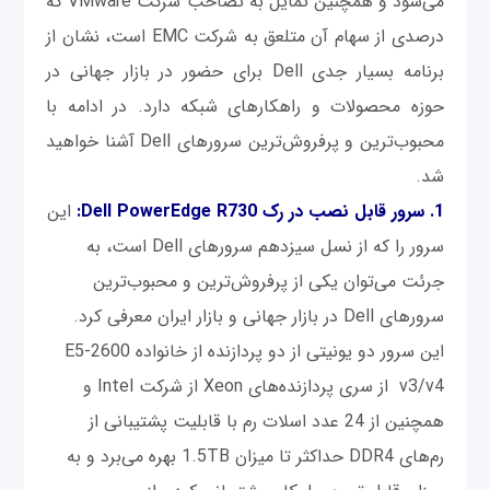
می‌شود و همچنین تمایل به تصاحب شرکت VMware که
درصدی از سهام آن متلعق به شرکت EMC است، نشان از
برنامه بسیار جدی Dell برای حضور در بازار جهانی در
حوزه محصولات و راهکارهای شبکه دارد. در ادامه با
محبوب‌ترین و پرفروش‌ترین سرورهای Dell آشنا خواهید
شد.
1. سرور قابل نصب در رک Dell PowerEdge R730:
این
سرور را که از نسل سیزدهم سرورهای Dell است، به
جرئت می‌توان یکی از پرفروش‌ترین و محبوب‌ترین
سرورهای Dell در بازار جهانی و بازار ایران معرفی کرد.
این سرور دو یونیتی از دو پردازنده از خانواده E5-2600
v3/v4 از سری پردازنده‌های Xeon از شرکت Intel و
همچنین از 24 عدد اسلات رم با قابلیت پشتیبانی از
رم‌های DDR4 حداکثر تا میزان 1.5TB بهره می‌برد و به