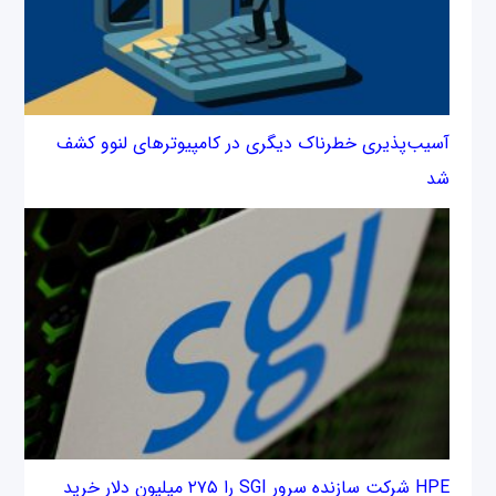
آسیب‌پذیری خطرناک دیگری در کامپیوترهای لنوو کشف
شد
HPE شرکت سازنده سرور SGI را ۲۷۵ میلیون دلار خرید