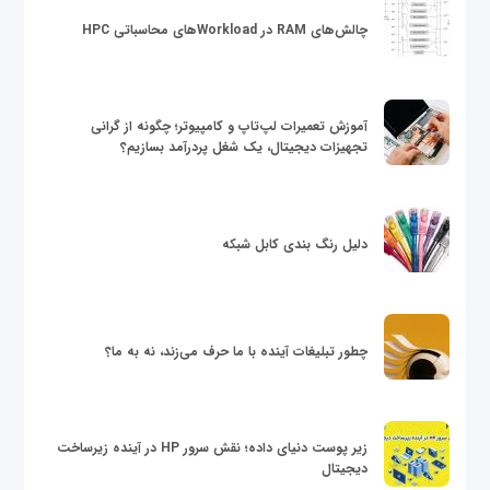
چالش‌های RAM در Workloadهای محاسباتی HPC
آموزش تعمیرات لپ‌تاپ و کامپیوتر؛ چگونه از گرانی
تجهیزات دیجیتال، یک شغل پردرآمد بسازیم؟
دلیل رنگ بندی کابل شبکه
چطور تبلیغات آینده با ما حرف می‌زند، نه به ما؟
زیر پوست دنیای داده؛ نقش سرور HP در آینده زیرساخت
دیجیتال