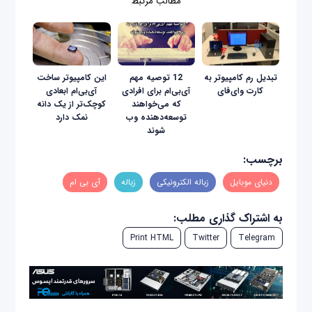
مطالب مرتبط
تبدیل رم کامپیوتر به
12 توصیه مهم
این کامپیوتر ساخت
کارت وای‌فای
آی‌بی‌ام برای افرادی
آی‌بی‌ام ابعادی
که می‌خواهند
کوچک‌تر از یک دانه
توسعه‌دهنده وب
نمک دارد
شوند
برچسب:
دنیای موبایل
زباله الکترونیکی
زباله
آی بی ام
به اشتراک گذاری مطلب:
Print HTML
Twitter
Telegram