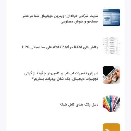
سایت شرکتی حرفه‌ای؛ ویترین دیجیتال شما در عصر
جستجو و هوش مصنوعی
چالش‌های RAM در Workloadهای محاسباتی HPC
آموزش تعمیرات لپ‌تاپ و کامپیوتر؛ چگونه از گرانی
تجهیزات دیجیتال، یک شغل پردرآمد بسازیم؟
دلیل رنگ بندی کابل شبکه