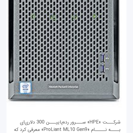
شرکـــت «HPE» ســـرور رده‌پاییـــن 300 دلاری‌ای
بــــه نـــــام «ProLiant ML10 Gen9» معرفی کرد که