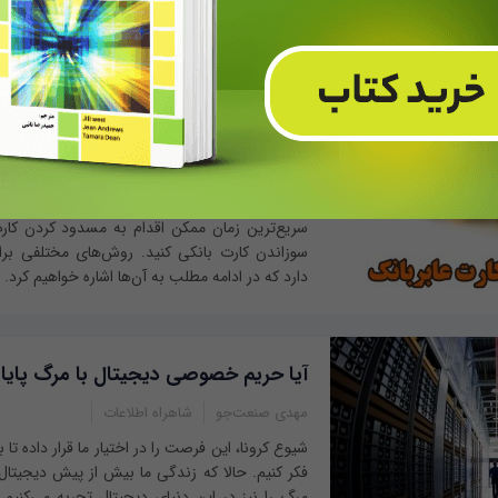
استفاده از حس‌گرها با هدف دریافت سیگنال‌هایی 
یک شی هستند و توسط کامپیوتر یا سایر تجهیزات
تفسیر و تحلیل سیگنال‌های...
چگونه اینترنتی کارت بانکی را مسدود ک
اخبار ایران
در صورتی که کارت عابربانک شما مفقود شده یا ب
سریع‌ترین زمان ممکن اقدام به مسدود کردن کار
سوزاندن کارت بانکی کنید. روش‌های مختلفی برا
دارد که در ادامه مطلب به آن‌ها اشاره خواهیم کرد.
آیا حریم خصوصی دیجیتال با مرگ پایان
مهدی صنعت‌جو
شاهراه اطلاعات
شیوع کرونا، این فرصت را در اختیار ما قرار داده تا
فکر کنیم. حالا که زندگی ما بیش از پیش دیجیت
مرگ را نیز در این دنیای دیجیتال تجربه می‌کنیم.