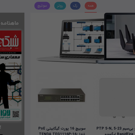
همه
رک
روتر
سوئیچ
رادیو بی‌سیم PTP 5-N, 5-23
سوییچ 16 پورت گیگابیتی PoE
RapidFire لیگوویو
تندا TENDA TEG1116P-16-