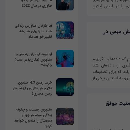
10 روند برتر تجارت و
فناوری در سال 2022
دی را در فضای آنلاین
آیا طوفان متاورس زندگی
قش مهمی در
همه ما را برای همیشه
تغییر خواهد داد
آیا ورود ایرانیان به دنیای
که داده‌ها و الگوریتم
متاورس امکان‌پذیر است؟
یری از داده‌های شما
چگونه؟
‌کند که برای تصمیمات
ین، به استثنای برخی از
خرید زمین 4.3 میلیون
دلاری در متاورس (چند متر
زمین مجازی)
منیت موفق
متاورس چیست و چگونه
زندگی مردم در جهان
دیجیتال را متحول خواهد
کرد؟