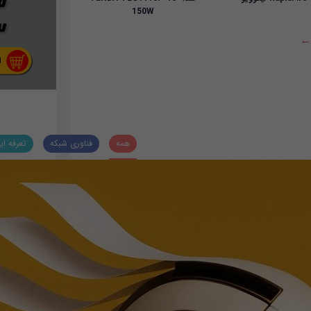
150W
 ←
همه
فناوری شبکه
تعرفه ای