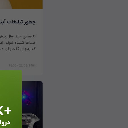
چطور تبلیغات آیند
تا همین چند سال پیش، ت
صداها شنیده شوند. اما د
که به‌جای گفت‌وگو، دس
22/08/1404 - 16:30