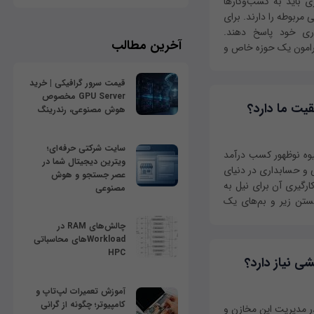
ی باید به کسب‌وکارها
مربوطه را دارند. برای
ری خود پاسخ دهند.
آخرین مطالب
رامون یک حوزه خاص و
قیمت سرور گرافیکی | خرید
GPU Server مخصوص
ت ما دارد؟
هوش مصنوعی، رندرینگ
سایت شرکتی حرفه‌ای؛
وه نوظهور کسب درآمد
ویترین دیجیتال شما در
ی و حسابداری در دنیای
عصر جستجو و هوش
رگیری آن برای نیل به
مصنوعی
ستن زیر و بم‌های یک
چالش‌های RAM در
Workloadهای محاسباتی
HPC
ی نیاز دارد؟
آموزش تعمیرات لپ‌تاپ و
کامپیوتر؛ چگونه از گرانی
در مدیریت این مخازن و