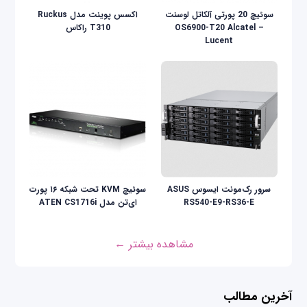
سوئیچ 20 پورتی آلکاتل لوسنت
اکسس پوینت مدل Ruckus
OS6900-T20 Alcatel –
T310 راکاس
Lucent
سرور رک‌مونت ایسوس ASUS
سوئیچ KVM تحت شبکه ۱۶ پورت
RS540-E9-RS36-E
ای‌تن مدل ATEN CS1716i
مشاهده بیشتر ←
آخرین مطالب