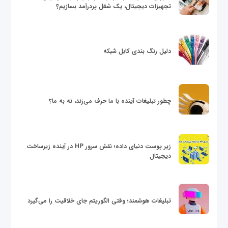
تجهیزات دیجیتال، یک شغل پردرآمد بسازیم؟
دلیل رنگ بندی کابل شبکه
چطور تبلیغات آینده با ما حرف می‌زند، نه به ما؟
زیر پوست دنیای داده؛ نقش سرور HP در آینده زیرساخت
دیجیتال
تبلیغات هوشمند؛ وقتی الگوریتم جای خلاقیت را می‌گیرد