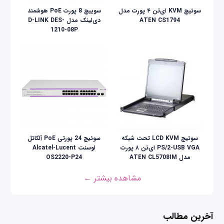
سوئیچ KVM ای‌تن ۴ پورت مدل
سوییچ 8 پورت PoE هوشمند
ATEN CS1794
دی‌لینک مدل D-LINK DES-
1210-08P
سوئيچ LCD KVM تحت شبکه
سوئیچ 24 پورتی PoE آلکاتل
PS/2-USB VGA ای‌تن ۸ پورت
لوسنت Alcatel-Lucent
مدل ATEN CL5708IM
OS2220-P24
مشاهده بیشتر ←
آخرین مطالب