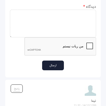
دیدگاه
*
پاسخ
نیما
14/12/1399 - 11:32