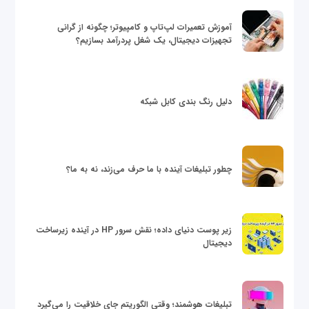
آموزش تعمیرات لپ‌تاپ و کامپیوتر؛ چگونه از گرانی
تجهیزات دیجیتال، یک شغل پردرآمد بسازیم؟
دلیل رنگ بندی کابل شبکه
چطور تبلیغات آینده با ما حرف می‌زند، نه به ما؟
زیر پوست دنیای داده؛ نقش سرور HP در آینده زیرساخت
دیجیتال
تبلیغات هوشمند؛ وقتی الگوریتم جای خلاقیت را می‌گیرد