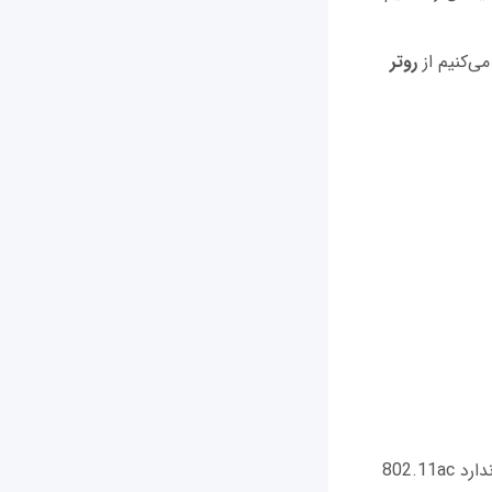
ی‌کنیم از
روتر
که با سرعت 2.6Gbps از استاندارد 802.11ac