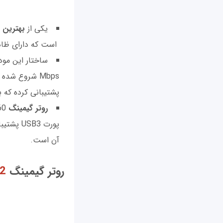
یکی از
بهترین 
است که دارای ظاه
Mbps شروع شده و حداکثر روی استاندارد 802.11n به 800Mbps می‌رسد. این
پشتیبانی کرده که 
روتر گیمینگ
پورت SB3
آن است.
روتر گیمینگ
v2