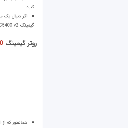
کنید.
اگر دنبال یک م
گیمینگ
TP-Link Archer C5400 v2 غافل نشوید.
روتر گیمینگ
00
همانطور که از 