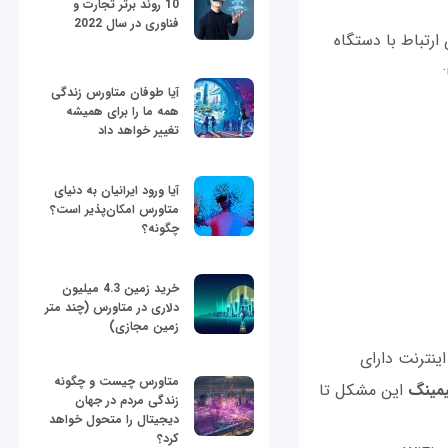
10 روند برتر تجارت و
فناوری در سال 2022
ارتباط با دستگاه
آیا طوفان متاورس زندگی
همه ما را برای همیشه
تغییر خواهد داد
آیا ورود ایرانیان به دنیای
متاورس امکان‌پذیر است؟
چگونه؟
خرید زمین 4.3 میلیون
دلاری در متاورس (چند متر
زمین مجازی)
ینترنت‌ دارای
متاورس چیست و چگونه
یمینگ
این مشکل تا
زندگی مردم در جهان
دیجیتال را متحول خواهد
کرد؟