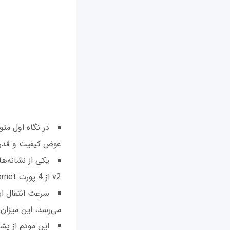
در نگاه اول م
عوض کیفیت و قدرت 
یکی از نشانه‌ه
v2 از 4 پورت Gigabit Ethernet، یک شبکه WAN، یک پورت USB2 و یک پورت USB3 بهره می‌برد.
می‌رسد، این میزان 