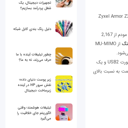
تجهیزات دیجیتال، یک
شغل پردرآمد بسازیم؟
Zyxel Armor 
دلیل رنگ بندی کابل شبکه
ساختار این مودم دارای بهترین تجهیزات روز بازار است که سرعت انتقال سرعت در این مودم از 2,167
ینگ
از MU-MIMO
‌شود.
چطور تبلیغات آینده با ما
حرف می‌زند، نه به ما؟
Zyxel Armor Z2 AC260 از 4 پورت Gigabit Ethernet، شبکه ون، یک پورت USB2 و یک
 قیمت به نسبت بالای
زیر پوست دنیای داده؛
نقش سرور HP در آینده
زیرساخت دیجیتال
تبلیغات هوشمند؛ وقتی
الگوریتم جای خلاقیت را
می‌گیرد