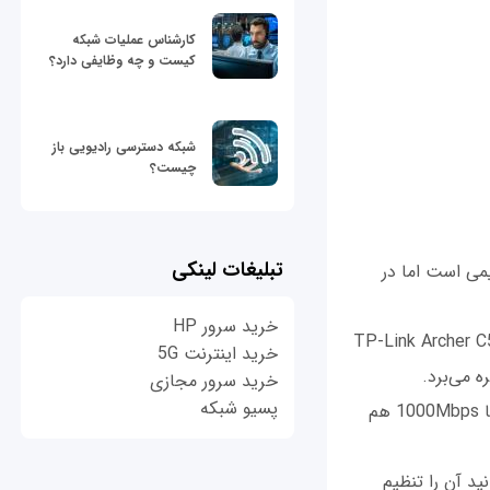
کارشناس عملیات شبکه
کیست و چه وظایفی دارد؟
شبکه دسترسی رادیویی باز
چیست؟
تبلیغات لینکی
می است اما در
خرید سرور HP
TP-Link Archer 
خرید اینترنت 5G
خرید سرور مجازی
پسیو شبکه
سرعت انتقال این مودم در استاندارد 802.11ac از 2,167Mbps شروع و در n802.11 تا 1000Mbps هم
 می‌توانید آن را تنظیم