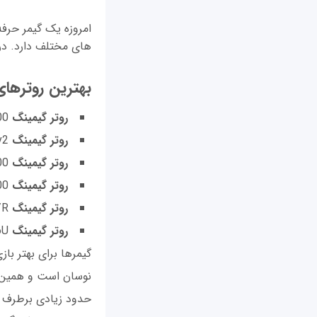
امروزه یک گیمر حرفه 
های مختلف دارد. در 
بهترین روترها
روتر گیمینگ
Zyxel Armor Z2 AC2600
روتر گیمینگ
TP-Link Archer C5400 v2
روتر گیمینگ
Netgear Nighthawk Pro Gaming XR500
روتر گیمینگ
Asus RT-AC5300
روتر گیمینگ
D-link DIR-885L/R
روتر گیمینگ
RT-AC86U
گیمرها برای بهتر باز
نوسان است و همین با
حدود زیادی برطرف م