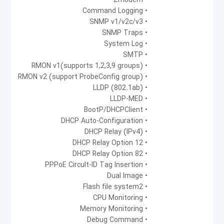
• Zmodem
چندین سرویس موجود در Metro-Ethernet استفاده
• Command Logging
• SNMP v1/v2c/v3
شود.
• SNMP Traps
• System Log
• SMTP
• RMON v1(supports 1,2,3,9 groups)
• RMON v2 (support ProbeConfig group)
• LLDP (802.1ab)
• LLDP-MED
• BootP/DHCPClient
• DHCP Auto-Configuration
• DHCP Relay (IPv4)
• DHCP Relay Option 12
• DHCP Relay Option 82
• PPPoE Circult-ID Tag Insertion
• Dual Image
• Flash file system2
• CPU Monitoring
• Memory Monitoring
• Debug Command