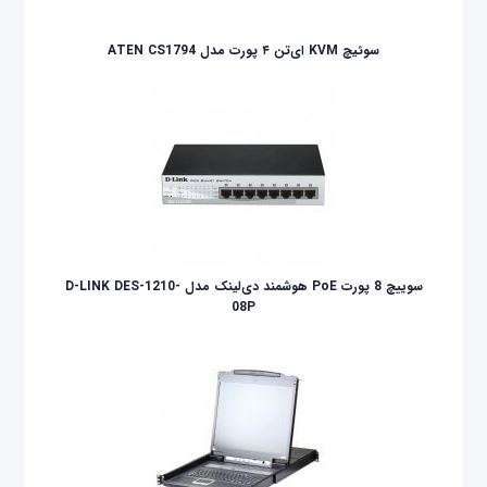
سوئیچ KVM ای‌تن ۴ پورت مدل ATEN CS1794
سوییچ 8 پورت PoE هوشمند دی‌لینک مدل D-LINK DES-1210-
08P