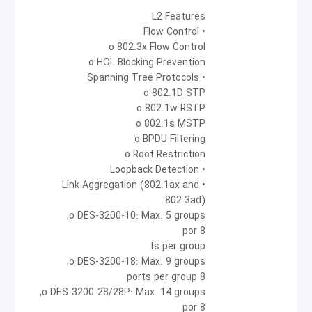
کیفیت خدمات (QoS)، این سوئیچ از 802.1p پشتیبانی
L2 Features
می‌کند. این استاندارد، مکانیزمی است که امکان
• Flow Control
o 802.3x Flow Control
طبقه‌بندی انتقال داده real time را به 8 سطح اولویت‌
o HOL Blocking Prevention
بندی شده در 4 صف فراهم می‌کند.
• Spanning Tree Protocols
o 802.1D STP
امنیت
o 802.1w RSTP
o 802.1s MSTP
سری DES-3200 از کنترل دسترسی 802.1X مبتنی بر
o BPDU Filtering
o Root Restriction
پورت یا MAC، Guest VLAN، احراز هویت RADIUS و
• Loopback Detection
TACAS+ برای کنترل دسترسی به شبکه پشتیبانی
• Link Aggregation (802.1ax and
802.3ad)
می‌کند. قابلیت Binding IP-MAC-Port برای افزایش
o DES-3200-10: Max. 5 groups,
کنترل دسترسی کاربر، توسط مدیران به‌کارگرفته می‌شود.
8 por
با ویژگی DHCP Snooping که یک ویژگی امنیتی در لایه
ts per group
o DES-3200-18: Max. 9 groups,
2 است، پیام‌های DHCP از منابع نامعتبر تشخیص داده
8 ports per group
شده و فیلتر می‌شود. این ویژگی، ترافیک غیرمجاز DHCP
o DES-3200-28/28P: Max. 14 groups,
8 por