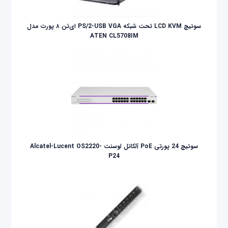
سوئيچ LCD KVM تحت شبکه PS/2-USB VGA ای‌تن ۸ پورت مدل
ATEN CL5708IM
سوئیچ 24 پورتی PoE آلکاتل لوسنت Alcatel-Lucent OS2220-
P24