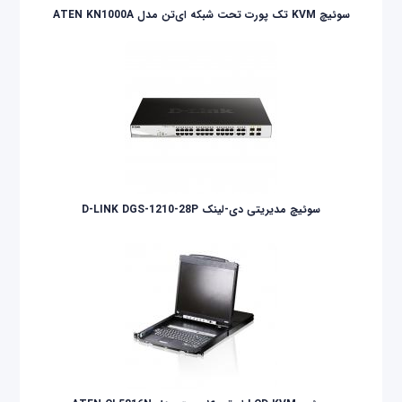
سوئیچ KVM تک پورت تحت شبکه ای‌تن مدل ATEN KN1000A
سوئیچ مدیریتی دی-لینک D-LINK DGS-1210-28P