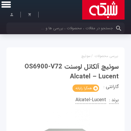
کلمات کلیدی خود را وارد کنید
بررسی محصولات
/
سوئیچ
سوئیچ آلکاتل لوسنت OS6900-V72
Alcatel – Lucent
گارانتی :
همگرا رایانه
برند :
Alcatel-Lucent