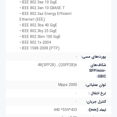
• IEEE 802.3ae 10 GigE
حال که عملکرد بالایی دارند، تاخیر کمتری نسبت به سایر
• IEEE 802.3an 10 GBASE-T
مدل‌ها دارند.
• IEEE 802.3az Energy Efficient
Ethernet (EEE)
در سوئیچ‌های OS6900، پیکربندی خودکار استاندارد
• IEEE 802.3ba 40 GigE
• IEEE 802.3by 25 GigE
جایگزین پیکربندی دستی شده‌ است تا در حد امکان از
• IEEE 802.3bm 100 GigE
خطاهای انسانی جلوگیری ‌شود. همچنین در کاهش
• IEEE 802.1x-2004
• IEEE 1588-2008 (PTP)
مصرف برق بسیار موثرند، چراکه با مدیریت کارآمد برق
پورت‌های مسی:
-
باعث کاهش هزینه‌های عملیاتی و هزینه کل مالکیت،
شکاف‌های
6(QSFP28) , 48(SFP28)
می‌شوند. سوئیچ‌های سری‌ OS6900، عملکرد
SFP/mini-
فوق‌العاده‌ای در برنامه‌های صوتی، داده و ویدئو real-
GBIC:
time برای شبکه‌های مقیاس‌پذیر همگرا، با تراکم پورت
توان عملیاتی:
2000 Mpps
بالا، ارائه می‌دهند. شاسی مجازی OmniSwitch 6900،
نرخ انتقال :
-
انعطاف‌پذیری سیستم را افزایش می‌دهد و حداکثر زمان
کنترل جریان:
-
کارکرد و دسترسی بالا را در شبکه فراهم می‌کند.
ابعاد (mm):
433*559* 440