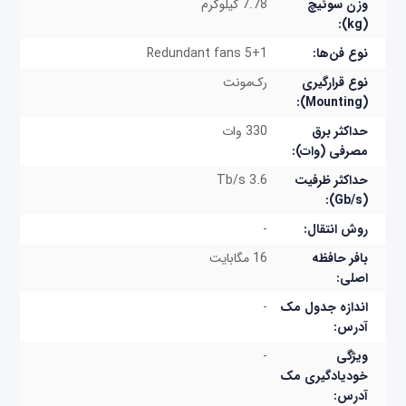
وزن سوئیچ
7.78 کیلوگرم
مزایای مهم سوئیچ OS6900-V72
(kg):
افزایش ظرفیتی که در مدل OS6900-V72 اعمال
نوع فن‌ها:
Redundant fans 5+1
شده است، راهکار مقیاس‌پذیرتر و مقرون‌به‌صرفه تری
نوع قرارگیری
رک‌مونت
برای مراکز داده فراهم کرده است.
(Mounting):
مدیریت و راه‌اندازی سوئیچ‌ها بدون صرف وقت
حداکثر برق
330 وات
مصرفی (وات):
اضافی قابل انجام است.
حداکثر ظرفیت
3.6 Tb/s
مدیریت کارآمد انرژی
(Gb/s):
روش انتقال:
-
بافر حافظه
16 مگابایت
اصلی:
اندازه جدول مک
-
آدرس:
ویژگی
-
خودیادگیری مک
آدرس: