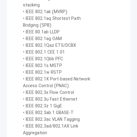
که به آن‌ها اجازه می‌دهد به‌راحتی در بسیاری از
stacking
محیط‌های مختلف شبکه قرار بگیرند.
• IEEE 802.1ak (MVRP)
• IEEE 802.1aq Shortest Path
در کنار آن، سوئیچ‌های سری OS6900، با دارا بودن
Bridging (SPB)
• IEEE 80.1ab LLDP
ظرفیت بالای اینترفیس و سوئیچینگ لایه 2 و لایه 3،
• IEEE 802.1ag OAM
هزینه‌های سرمایه‌گذاری را کاهش می‌دهند. این
• IEEE 802.1Qaz ETS/DCBX
• IEEE 802.1 CEE 1.01
سوئیچ‌ها علاوه بر آن‌که می‌توانند در شبکه‌های Campus
• IEEE 802.1Qbb PFC
به‌عنوان سوئیچ‌های Core یا aggregation به‌کار گرفته
• IEEE 802.1s MSTP
• IEEE 802.1w RSTP
شوند، در مراکز داده قابل نصب هستند. همچنین، با
• IEEE 802.1X Port-based Network
داشتن منبع تغذیه اضافی، قطعات hot-swappable و
Access Control (PNAC).
• IEEE 802.3x Flow Control
تکنولوژی بدنه مجازی، همیشه در دسترس و قابل
• IEEE 802.3u Fast Ethernet
استفاده هستند. این سوئیچ‌ها، Virtual Extensible
• IEEE 802.3z 1 GigE
LAN(VXLAN) ،OpenFlow،Shortest Path
• IEEE 802.3ab 1 GBASE-T
• IEEE 802.3ac VLAN Tagging
Bridging(SPB)، قابلیت‌های Data center
• IEEE 802.3ad/802.1AX Link
bridging(DCB) ،QoS را ارائه می‌دهند ، همچنین در عین
Aggregation