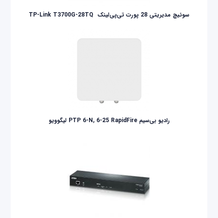
سوئیچ مدیریتی 28 پورت تی‌پی‌لینک ‌ TP-Link T3700G-28TQ
رادیو بی‌سیم PTP 6-N, 6-25 RapidFire لیگوویو