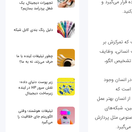
 قرار می‌گیرد و
تجهیزات دیجیتال، یک
شغل پردرآمد بسازیم؟
کنید.
دلیل رنگ بندی کابل شبکه
 که تمرکزش بر
ت انسانی، وظایف
چطور تبلیغات آینده با ما
، تشخیص الگو،
حرف می‌زند، نه به ما؟
ر انسان وجود
زیر پوست دنیای داده؛
نقش سرور HP در آینده
 است که
زیرساخت دیجیتال
از انسان بهتر عمل
ین، شبکه‌های
تبلیغات هوشمند؛ وقتی
الگوریتم جای خلاقیت را
صنوعی مثل پردازش
می‌گیرد
می‌گیرد.