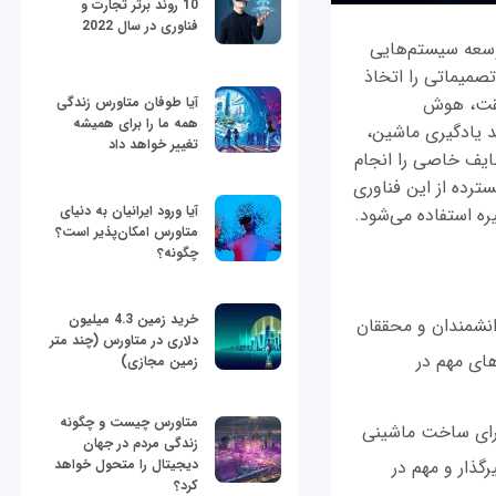
10 روند برتر تجارت و
فناوری در سال 2022
 طراحی و توسعه سیستم‌هایی
تصمیماتی را اتخاذ
قیقت، هوش
آیا طوفان متاورس زندگی
همه ما را برای همیشه
د یادگیری ماشین،
تغییر خواهد داد
ایف خاصی را انجام
ترده از این فناوری
آیا ورود ایرانیان به دنیای
ره استفاده می‌شود.
متاورس امکان‌پذیر است؟
چگونه؟
خرید زمین 4.3 میلیون
نشمندان و محققان
دلاری در متاورس (چند متر
های مهم در
زمین مجازی)
متاورس چیست و چگونه
‌ای برای ساخت ماشینی
زندگی مردم در جهان
دیجیتال را متحول خواهد
رگذار و مهم در
کرد؟