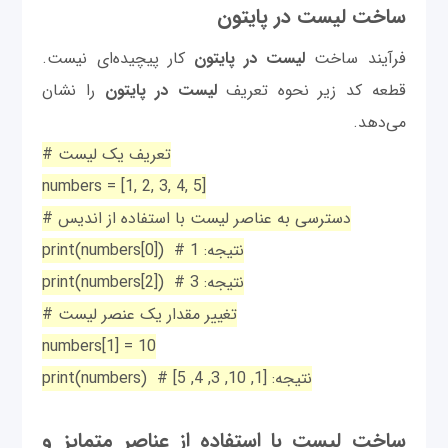
ساخت لیست در پایتون
فرآیند ساخت
لیست در پایتون
کار پیچیده‌ای نیست.
قطعه کد زیر نحوه تعریف
لیست در پایتون
را نشان
می‌دهد.
# تعریف یک لیست
numbers = [1, 2, 3, 4, 5]
# دسترسی به عناصر لیست با استفاده از اندیس
print(numbers[0]) # نتیجه: 1
print(numbers[2]) # نتیجه: 3
# تغییر مقدار یک عنصر لیست
numbers[1] = 10
print(numbers) # نتیجه: [1, 10, 3, 4, 5]
ساخت لیست با استفاده از عناصر متمایز و