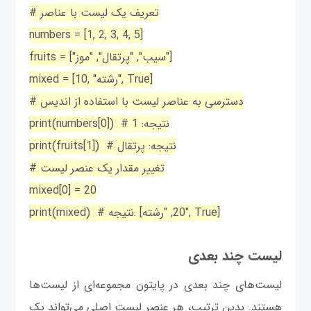
# تعریف یک لیست با عناصر
numbers = [1, 2, 3, 4, 5]
fruits = ["سیب", "پرتقال", "موز"]
mixed = [10, "رشته", True]
# دسترسی به عناصر لیست با استفاده از اندیس
print(numbers[0]) # نتیجه: 1
print(fruits[1]) # نتیجه: پرتقال
# تغییر مقدار یک عنصر لیست
mixed[0] = 20
print(mixed) # نتیجه: [20, "رشته", True]
لیست چند بعدی
لیست‌های چند بعدی در پایتون مجموعه‌ای از لیست‌ها
هستند. بدین ترتیب، هر عنصر لیست اصلی می‌تواند یک