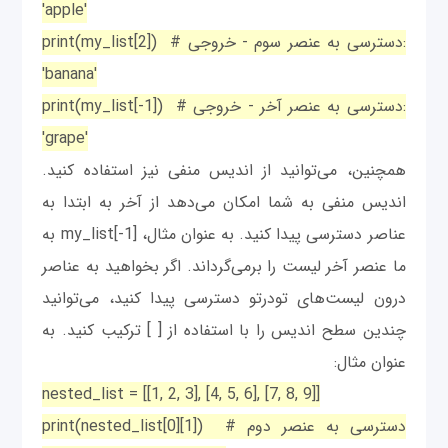
'apple'
print(my_list[2]) # دسترسی به عنصر سوم - خروجی:
'banana'
print(my_list[-1]) # دسترسی به عنصر آخر - خروجی:
'grape'
همچنین، می‌توانید از اندیس منفی نیز استفاده کنید.
اندیس منفی به شما امکان می‌دهد از آخر به ابتدا به
عناصر دسترسی پیدا کنید. به عنوان مثال، my_list[-1] به
ما عنصر آخر لیست را برمی‌گرداند. اگر بخواهید به عناصر
درون لیست‌های تودرتو دسترسی پیدا کنید، می‌توانید
چندین سطح اندیس را با استفاده از [ ] ترکیب کنید. به
عنوان مثال:
nested_list = [[1, 2, 3], [4, 5, 6], [7, 8, 9]]
print(nested_list[0][1]) # دسترسی به عنصر دوم