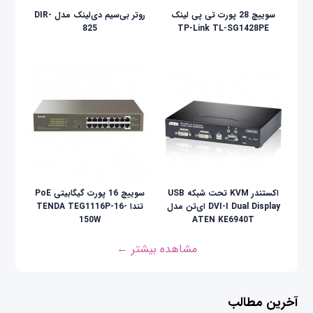
سوییچ 28 پورت تی پی لینک
روتر بی‌سیم دی‌لینک مدل DIR-
825
TP-Link TL-SG1428PE
اکستندر KVM تحت شبکه USB
سوییچ 16 پورت گیگابیتی PoE
DVI-I Dual Display ای‌تن مدل
تندا TENDA TEG1116P-16-
150W
ATEN KE6940T
مشاهده بیشتر ←
آخرین مطالب