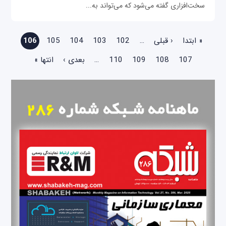
سخت‌افزاری گفته می‌شود که می‌تواند به...
صفحه‌ها
« ابتدا
‹ قبلی
…
102
103
104
105
106
107
108
109
110
…
بعدی ›
انتها »