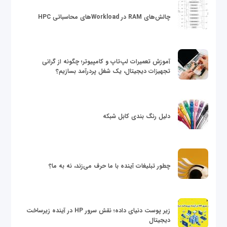
چالش‌های RAM در Workloadهای محاسباتی HPC
آموزش تعمیرات لپ‌تاپ و کامپیوتر؛ چگونه از گرانی
تجهیزات دیجیتال، یک شغل پردرآمد بسازیم؟
دلیل رنگ بندی کابل شبکه
چطور تبلیغات آینده با ما حرف می‌زند، نه به ما؟
زیر پوست دنیای داده؛ نقش سرور HP در آینده زیرساخت
دیجیتال