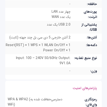
حافظه:
-
پورت‌های
چهار عدد LAN
اترنت:
یک عدد WAN
پشتیبانی از
USB 2.0 یک عدد
USB:
آنتن‌ها:
2 آنتن خارجی 5 دی سی بل چند جهته (ثابت)
دکمه‌ها:
Reset(RST) × 1 WPS × 1 WLAN On/Off × 1
Power On/Off × 1
نوع منبع تغذیه:
Input: 100 – 240V 50/60Hz Output:
9V1.0A
وزن:
-
پارامترهای امنیت
رمزنگاری
WPA & WPA2 (دسترسی‌حفاظت شده به
وای‌فای:
WiFi)