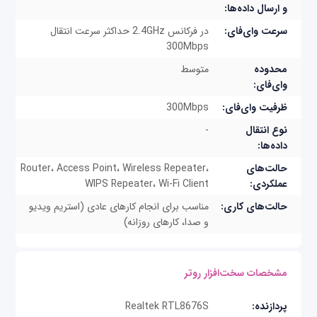
مثال، هنگامی که تلویزیون هوشمند را از طریق کابل به
و ارسال داده‌ها:
روتر متصل کنید این شانس را پیدا می‌کنید تا محتوای
سرعت وای‌فای:
در فرکانس 2.4GHz حداکثر سرعت انتقال
ویدیویی با حداکثر پهنای باندی که شرکت ارایه‌دهنده
300Mbps
خدمات در اختیارتان قرار می‌دهد مشاهده کنید. از
محدوده
متوسط
وای‌فای:
ویژگی‌های قدرتمند دیگر روتر فوق باید به پشتیبانی از
ظرفیت وای‌فای:
300Mbps
مسیریابی پویا و ایستا، IGMP Proxy، IGMP
نوع انتقال
-
Snooping، پشتیبانی از احراز هویت کاربر برای PPP،
داده‌ها:
PAP و CHAP، مسدودکننده آدرس اینترنت، فیلترکننده
حالت‌های
Router، Access Point، Wireless Repeater،
مک آدرس، ALGs، DMZ Host و آنتن‌هایی با توان
عملکردی:
WIPS Repeater، Wi-Fi Client
خروجی بالا اشاره کرد.
حالت‌های کاری:
مناسب برای انجام کارهای عادی (استریم ویدیو
و صدا، کارهای روزانه)
مشخصات سخت‌افزار روتر
پردازنده:
Realtek RTL8676S