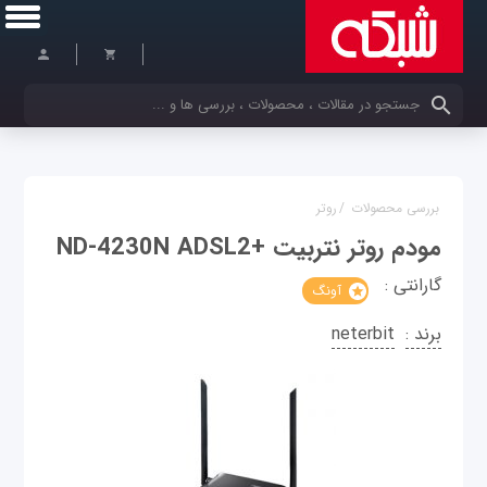
کلمات کلیدی خود را وارد کنید
بررسی محصولات
/
روتر
مودم روتر نتربیت +ND-4230N ADSL2
گارانتی :
آونگ
برند :
neterbit