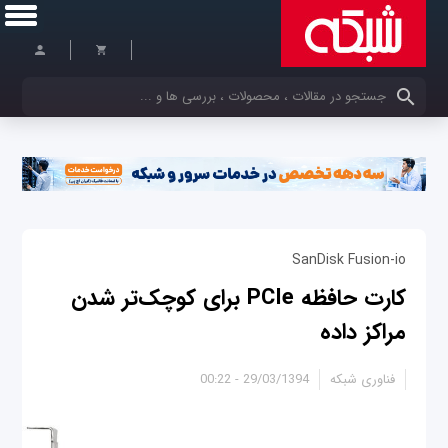
کلمات کلیدی خود را وارد کنید
SanDisk Fusion-io
کارت حافظه PCIe برای کوچک‌تر شدن
مراکز داده
فناوری شبکه
29/03/1394 - 00:22