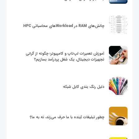
چالش‌های RAM در Workloadهای محاسباتی HPC
آموزش تعمیرات لپ‌تاپ و کامپیوتر؛ چگونه از گرانی
تجهیزات دیجیتال، یک شغل پردرآمد بسازیم؟
دلیل رنگ بندی کابل شبکه
چطور تبلیغات آینده با ما حرف می‌زند، نه به ما؟