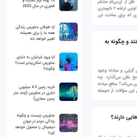
10 روند برتر تجارت و
قل از آی‌بی‌ام منتشر
فناوری در سال 2022
شده نشان می‌دهد این شرکت بزرگ توانسته است اولین تراشه ۲ نانومتری
وری که برای ساخت این
آیا طوفان متاورس زندگی
همه ما را برای همیشه
تغییر خواهد داد
ند و چگونه به
آیا ورود ایرانیان به دنیای
متاورس امکان‌پذیر است؟
چگونه؟
رایی و مبادله وجود
سخ باقی می‌گذارد. چه
 می‌کند؟ منافع مبادله
خرید زمین 4.3 میلیون
این سؤالات از حوصله
دلاری در متاورس (چند متر
زمین مجازی)
متاورس چیست و چگونه
هایی دارند؟
زندگی مردم در جهان
دیجیتال را متحول خواهد
کرد؟