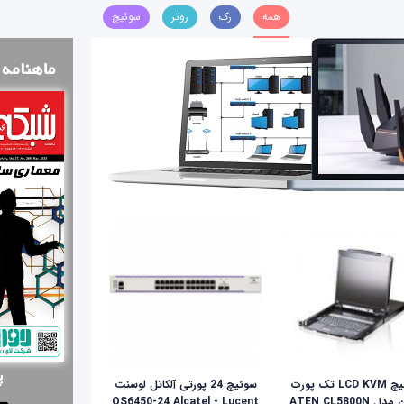
همه
رک
روتر
سوئیچ
سوئيچ LCD KVM تک پورت
سوئیچ 24 پورتی آلکاتل لوسنت
ل ATEN CL5800N
OS6450-24 Alcatel - Lucent