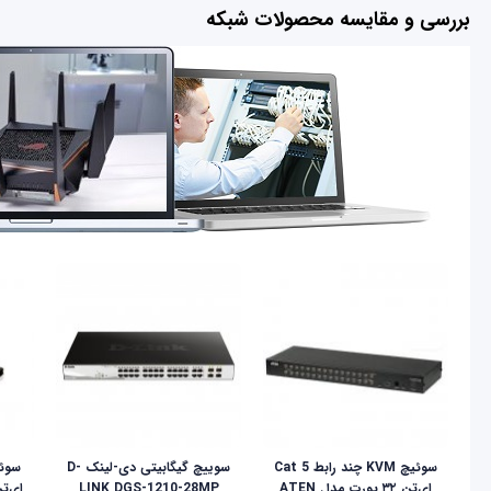
بررسی و مقایسه محصولات شبکه
سوئیچ KVM چند رابط Cat 5
سوییچ گیگابیتی دی-لینک D-
ای‌تن ۳۲ پورت مدل ATEN
LINK DGS-1210-28MP
ای‌تن مد