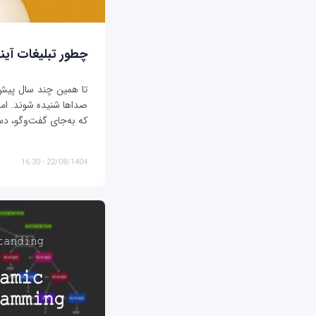
چطور تبلیغات آیند
تا همین چند سال پیش، ت
صداها شنیده شوند. اما د
که به‌جای گفت‌وگو، دس
22/08/1404 - 16:30