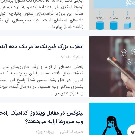
آپاچی کافکا (Apache Kafka) یک 
توسط لینکدین توسعه داده شده و به بنیاد نرم‌افزار
هدف این پروژه، فراهم‌سازی سکوی یکپارچه، توان 
داده‌های لحظه‌ای است. لایه ذخیره‌سازی آن 
(pub/sub) پیام با...
انقلاب بزرگ فین‌تک‌ها در یک دهه آیند
شاهراه اطلاعات
بخش عمده‌ای از تولد و رشد فناوری‌های مالی
گذشته اتفاق افتاده است. با این وجود، چه آینده‌ا
فناوری در حال رشد متصور شد؟ پاسخ این است 
یکسری علائم اولیه هستیم. در ده سال آینده، فین‌تک
و متمرکز شدن در...
لینوکس در مقابل ویندوز، کدامیک راه‌ح
وب سرورها ارایه می‌دهند؟
حمیدرضا تائبی
پرونده ویژه