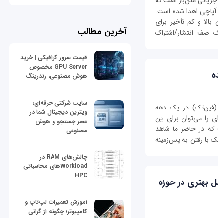
سکوی پردازش جریانی متن‌باز است که
 آپاچی اهدا شده‌ است.
بالا و کم تأخیر برای
آخرین مطالب
یک صف انتشار/اشتراک
قیمت سرور گرافیکی | خرید
GPU Server مخصوص
ه
هوش مصنوعی، رندرینگ
سایت شرکتی حرفه‌ای؛
 (فین‌تک) در یک دهه
ویترین دیجیتال شما در
ی را می‌توان برای این
عصر جستجو و هوش
که در حاضر ما شاهد
مصنوعی
 با رفتن به پس‌‌زمینه
چالش‌های RAM در
Workloadهای محاسباتی
HPC
ل بهتری در حوزه
آموزش تعمیرات لپ‌تاپ و
کامپیوتر؛ چگونه از گرانی