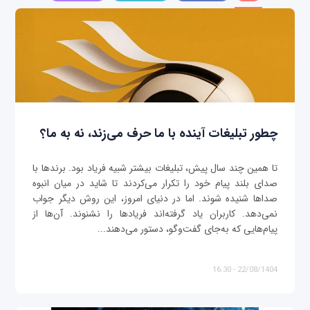
چطور تبلیغات آینده با ما حرف می‌زند، نه به ما؟
تا همین چند سال پیش، تبلیغات بیشتر شبیه فریاد بود. برندها با
صدای بلند پیام خود را تکرار می‌کردند تا شاید در میان انبوه
صداها شنیده شوند. اما در دنیای امروز، این روش دیگر جواب
نمی‌دهد. کاربران یاد گرفته‌اند فریادها را نشنوند. آن‌ها از
پیام‌هایی که به‌جای گفت‌وگو، دستور می‌دهند...
22/08/1404 - 16:30