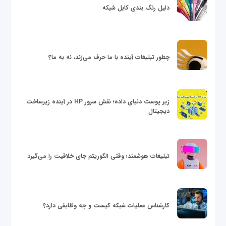
دلیل رنگ بندی کابل شبکه
چطور تبلیغات آینده با ما حرف می‌زند، نه به ما؟
زیر پوست دنیای داده؛ نقش سرور HP در آینده زیرساخت
دیجیتال
تبلیغات هوشمند؛ وقتی الگوریتم جای خلاقیت را می‌گیرد
کارشناس عملیات شبکه کیست و چه وظایفی دارد؟