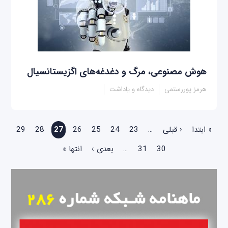
هوش مصنوعی، مرگ و دغدغه‌های اگزیستانسیال
هرمز پوررستمی
دیدگاه و یاداشت
صفحه‌ها
« ابتدا
‹ قبلی
…
23
24
25
26
27
28
29
30
31
…
بعدی ›
انتها »