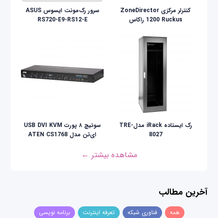
کنترلر مرکزی ZoneDirector
سرور رک‌مونت ایسوس ASUS
1200 Ruckus راکاس
RS720-E9-RS12-E
رک ایستاده iRack مدلTRE-
سوئیچ ۸ پورت USB DVI KVM
8027
ای‌تن مدل ATEN CS1768
مشاهده بیشتر ←
آخرین مطالب
همه
فناوری شبکه
تعرفه اینترنت
برنامه نویسی