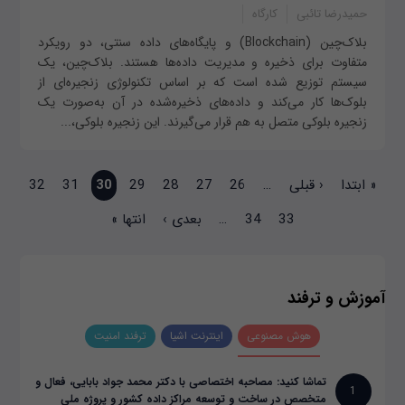
حمیدرضا تائبی
کارگاه
بلاک‌چین (Blockchain) و پایگاه‌های داده سنتی، دو رویکرد
متفاوت برای ذخیره و مدیریت داده‌ها هستند. بلاک‌چین، یک
سیستم توزیع شده است که بر اساس تکنولوژی زنجیره‌ای از
بلوک‌ها کار می‌کند و داده‌های ذخیره‌شده در آن به‌صورت یک
زنجیره بلوکی متصل به هم قرار می‌گیرند. این زنجیره بلوکی،...
صفحه‌ها
« ابتدا
‹ قبلی
…
26
27
28
29
30
31
32
33
34
…
بعدی ›
انتها »
آموزش و ترفند
هوش مصنوعی
اینترنت اشیا
ترفند امنیت
تماشا کنید: مصاحبه اختصاصی با دکتر محمد جواد بابایی، فعال و
1
متخصص در ساخت و توسعه مراکز داده کشور و پروژه ملی