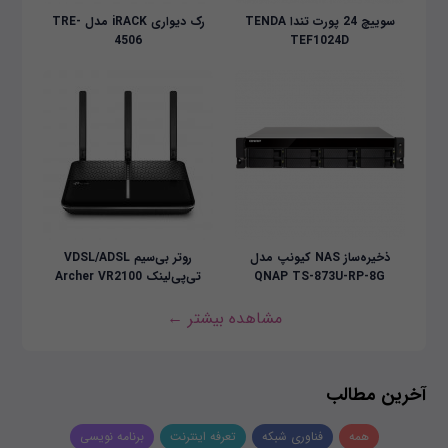
سوییچ 24 پورت تندا TENDA
رک دیواری iRACK مدل TRE-
4506
TEF1024D
ذخیره‌ساز NAS کیونپ مدل
روتر بی‌سیم VDSL/ADSL
QNAP TS-873U-RP-8G
تی‌پی‌لینک Archer VR2100
مشاهده بیشتر ←
آخرین مطالب
همه
فناوری شبکه
تعرفه اینترنت
برنامه نویسی