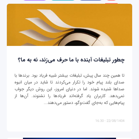
چطور تبلیغات آینده با ما حرف می‌زند، نه به ما؟
تا همین چند سال پیش، تبلیغات بیشتر شبیه فریاد بود. برندها با
صدای بلند پیام خود را تکرار می‌کردند تا شاید در میان انبوه
صداها شنیده شوند. اما در دنیای امروز، این روش دیگر جواب
نمی‌دهد. کاربران یاد گرفته‌اند فریادها را نشنوند. آن‌ها از
پیام‌هایی که به‌جای گفت‌وگو، دستور می‌دهند...
22/08/1404 - 16:30