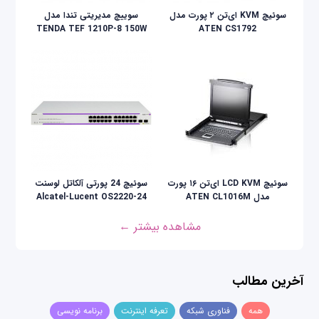
سوئیچ KVM ای‌تن ۲ پورت مدل
سوییچ مدیریتی تندا مدل
TENDA TEF 1210P-8 150W
ATEN CS1792
سوئيچ LCD KVM ای‌تن ۱۶ پورت
سوئیچ 24 پورتی آلکاتل لوسنت
مدل ATEN CL1016M
Alcatel-Lucent OS2220-24
مشاهده بیشتر ←
آخرین مطالب
همه
فناوری شبکه
تعرفه اینترنت
برنامه نویسی