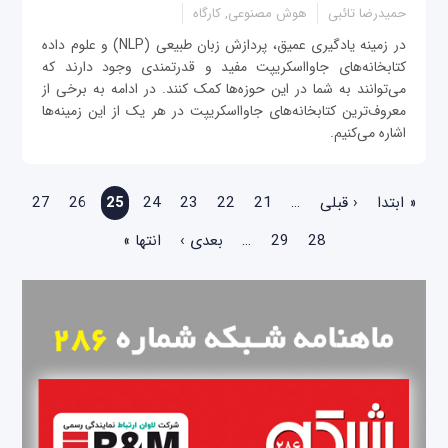
حمیدرضا تائبی
هوش مصنوعی, کارگاه
در زمینه یادگیری عمیق، پردازش زبان طبیعی (NLP) و علوم داده
کتابخانه‌های جاوااسکریپت مفید و قدرتمندی وجود دارند که
می‌توانند به شما در این حوزه‌ها کمک کنند. در ادامه به برخی از
معروف‌ترین کتابخانه‌های جاوااسکریپت در هر یک از این زمینه‌ها
اشاره می‌کنیم.
صفحه‌ها
« ابتدا
‹ قبلی
…
21
22
23
24
25
26
27
28
29
…
بعدی ›
انتها »