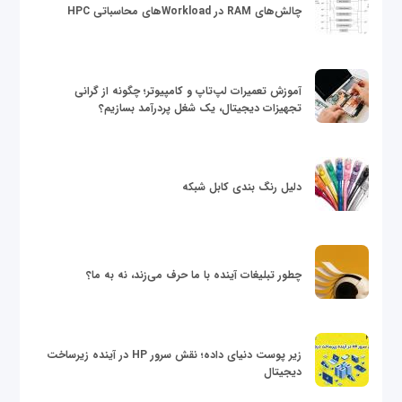
چالش‌های RAM در Workloadهای محاسباتی HPC
آموزش تعمیرات لپ‌تاپ و کامپیوتر؛ چگونه از گرانی
تجهیزات دیجیتال، یک شغل پردرآمد بسازیم؟
دلیل رنگ بندی کابل شبکه
چطور تبلیغات آینده با ما حرف می‌زند، نه به ما؟
زیر پوست دنیای داده؛ نقش سرور HP در آینده زیرساخت
دیجیتال