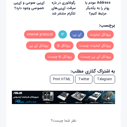
Address مودم یا
رگولاتوری در باره
آی‌پی عمومی و آی‌پی
روتر را به یکدیگر
سرقت آی‌پی‌های
خصوصی وجود دارد؟
مرتبط کنیم؟
تلگرام منتشر شد
برچسب:
پروتکل اینترنت
آی پی
IP
internet protocol
پروتکل اینترنت چیست
پروتکل ip
پروتکل آی پی
پروتکل آی پی چیست
پروتکل ip چیست
به اشتراک گذاری مطلب:
Print HTML
Twitter
Telegram
نظر شما چیست؟