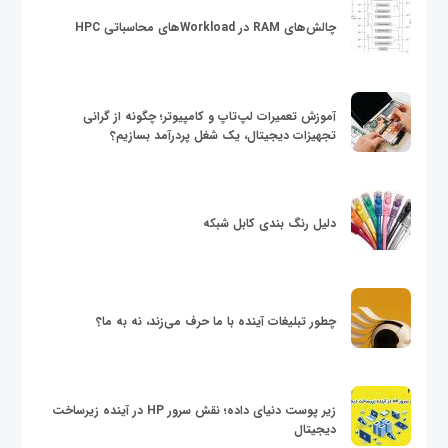
چالش‌های RAM در Workloadهای محاسباتی HPC
آموزش تعمیرات لپ‌تاپ و کامپیوتر؛ چگونه از گرانی
تجهیزات دیجیتال، یک شغل پردرآمد بسازیم؟
دلیل رنگ بندی کابل شبکه
چطور تبلیغات آینده با ما حرف می‌زند، نه به ما؟
زیر پوست دنیای داده؛ نقش سرور HP در آینده زیرساخت
دیجیتال