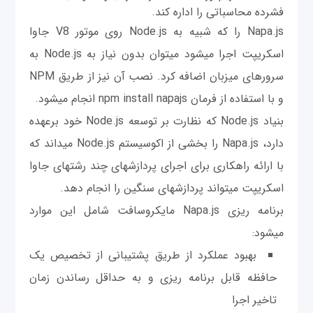
فشرده محاسباتی را اداره کند.
Napa.js را که شبیه به Node.js روی موتور V8 جاوا
اسکریپت اجرا می‎شود می‎توان بدون نیاز به Node.js به
سرورهای میزبان اضافه کرد. نصب آن نیز از طریق NPM
و با استفاده از فرمان npm install napajs انجام می‎شود.
بنیاد Node.js که نظارت بر توسعه Node.js خود برعهده
دارد، Napa.js را بخشی از اکوسیستم Node.js می‎داند که
با ارائه راهکاری برای اجرای پردازش‎های چند رشته‎ای جاوا
اسکریپت می‎تواند پردازش‎های سنگین را انجام دهد.
برنامه ریزی Napa.js مایکروسافت شامل این موارد
می‎شود:
بهبود عملکرد از طریق پشتیبانی از تخصیص یک
حافظه قابل برنامه ریزی و به حداقل رساندن زمان
تاخیر اجرا