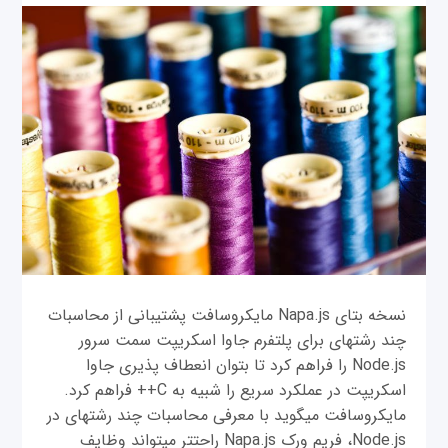
نسخه بتای Napa.js مایکروسافت پشتیبانی از محاسبات
چند رشته‎ای برای پلتفرم جاوا اسکریپت سمت سرور
Node.js را فراهم کرد تا بتوان انعطاف پذیری جاوا
اسکریپت در عملکرد سریع را شبیه به C++ فراهم کرد.
مایکروسافت می‎گوید با معرفی محاسبات چند رشته‎ای در
Node.js، فریم ورک Napa.js راحت‎تر می‎تواند وظایف