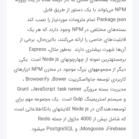
NPM می‌تواند با یک دستور از طریق فایل
Package.json تمام ملزومات موردنیاز را نصب کند.
بسته‌های مختلفی در NPM وجود دارند که هر یک
قابلیت‌های خاصی را ارائه می‌کنند، با‌این‌حال، برخی از
آن‌ها شهرت بیشتری دارند. به‌طور مثال، Express
برجسته‎ترین نمونه از چهارچوب‎های Node.js است. یکی
دیگر از مجموعه‎های بزرگ موجود در مخزن NPM ابزارهای
کاربردی توسعه جاوااسکریپت Browserify ،Bower ،
مدیریت بسته مرورگر، Grunt ،JavaScript task runner
و سیستم استریمینگ Gulp است. یک مجموعه مهم برای
توسعه‌دهندگان در Node.js کلاینت‎های بانک‎اطلاعاتی است
که شامل بیش از 4000 ماژول از جمله Redis
،Mongoose ،Firebase و PostgreSQL می‎شود.