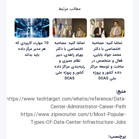
مطالب مرتبط
تماشا کنید: مصاحبه
تماشا کنید: مصاحبه
10 مهارت کاربردی که
اختصاصی با دکتر
اختصاصی با دکتر
هر مدیر مرکز داده
محمد جواد بابایی،
بهرام زاهدی، دبیر
باید بداند
فعال و متخصص در
نظام ممیزی و
ساخت و توسعه مراکز
رتبه‌بندی مراکز داده
داده کشور و پروژه
کشور و پروژه ملی
ملی DCAS
DCAS
منبع:
https://www.techtarget.com/whatis/reference/Data-
Center-Administrator-Career-Path
https://www.ziprecruiter.com/t/Most-Popular-
Types-Of-Data-Center-Infrastructure-Jobs
برچسب: