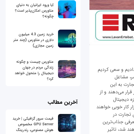
آیا ورود ایرانیان به دنیای
متاورس امکان‌پذیر است؟
چگونه؟
خرید زمین 4.3 میلیون
دلاری در متاورس (چند متر
زمین مجازی)
متاورس چیست و چگونه
زندگی مردم در جهان
ادیم و سعی کردیم
دیجیتال را متحول خواهد
ر، مشاغل
کرد؟
جارت به این
ار می‌دهند و از
ه دیجیتال
آخرین مطالب
ر کار خوبی خواهند
ی تجارت در
قیمت سرور گرافیکی | خرید
میم گرفتیم به معرفی جذاب‌ترین
GPU Server مخصوص
ند شد، تاثیر
هوش مصنوعی، رندرینگ