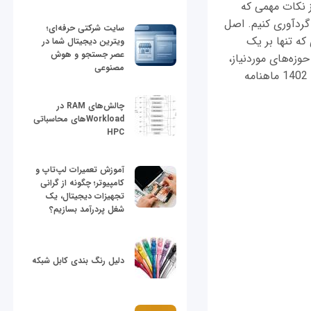
از نکات مهمی که
گردآوری کنیم. اصل
سایت شرکتی حرفه‌ای؛
که تنها بر یک
ویترین دیجیتال شما در
عصر جستجو و هوش
زه‌های موردنیاز،
مصنوعی
بر چند مهارت مرتبط اشراف داشته باشند. با این مقدمه، توجه شما را به شماره فروردین ماه 1402 ماهنامه
چالش‌های RAM در
Workloadهای محاسباتی
HPC
آموزش تعمیرات لپ‌تاپ و
کامپیوتر؛ چگونه از گرانی
تجهیزات دیجیتال، یک
شغل پردرآمد بسازیم؟
دلیل رنگ بندی کابل شبکه