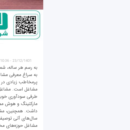
23/12/1401 - 10:36
به رسم هر ساله، شم
به سراغ معرفی مشاغ
پرمخاطب زیادی در حو
مشاغل است. مشاغل پ
طرفی سودآوری خوبی ب
مارکتینگ و هوش مصن
داشت. همچنین، مشاغل
مشاغل حوزه‌های مختل